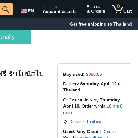
0
Returns
Hello, sign in
EN
& Orders
Cart
Account & Lists
Get free shipping to Thailand
รี รับโบนัสไม่
Buy used:
$860.85
Delivery
Saturday, April 12
to
Thailand
Or fastest delivery
Thursday,
April 10
. Order within
16 hrs 8
mins
Deliver to
Thailand
Used: Very Good
|
Details
Sold by
jerseys4thewin