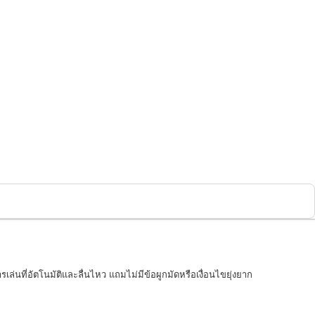
ล่นที่อัตโนมัติและลื่นไหว แถมไม่มีข้อผูกมัดหรือเงื่อนไขยุ่งยาก