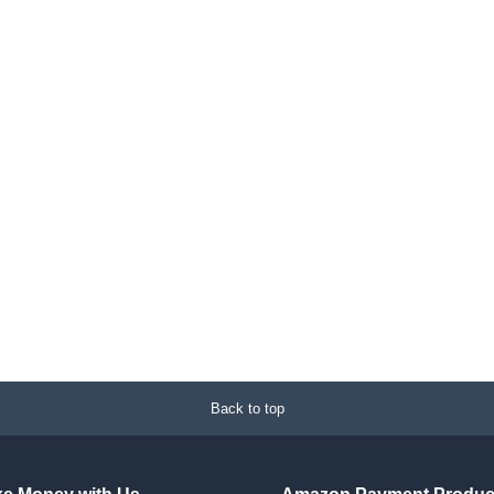
Back to top