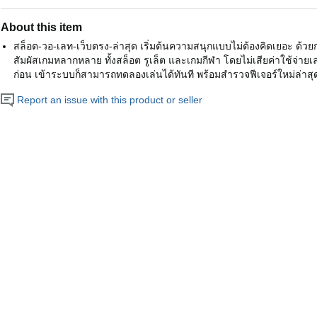
About this item
สล็อต-วอ-เลท-เว็บตรง-ล่าสุด เริ่มต้นความสนุกแบบไม่ต้องคิดเยอะ ด้ว
สัมผัสเกมหลากหลาย ทั้งสล็อต รูเล็ต และเกมกีฬา โดยไม่เสียค่าใช้จ่าย
ก่อน เข้าระบบก็สามารถทดลองเล่นได้ทันที พร้อมสำรวจฟีเจอร์ใหม่ล่า
Report an issue with this product or seller