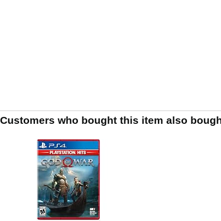
Customers who bought this item also bough