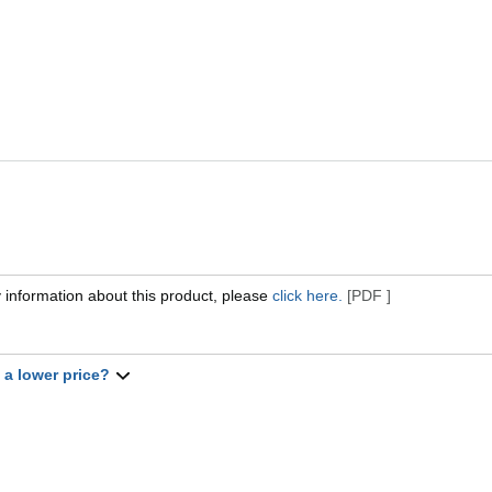
 information about this product, please
click here.
[PDF ]
t a lower price?