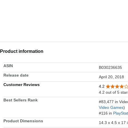
Product information
ASIN
B030236635
Release date
April 20, 2018
Customer Reviews
4.2
4.2 out of 5 star
Best Sellers Rank
#83,477 in Vid
Video Games
)
#116 in
PlaySta
Product Dimensions
14.3 x 4.5 x 17