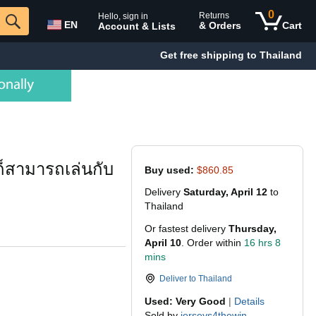
0
Returns
Hello, sign in
EN
& Orders
Cart
Account & Lists
Get free shipping to Thailand
ก็สามารถเล่นกับ
Buy used:
$860.85
Delivery
Saturday, April 12
to
Thailand
Or fastest delivery
Thursday,
April 10
. Order within
16 hrs 8
mins
Deliver to
Thailand
Used: Very Good
|
Details
Sold by
jerseys4thewin