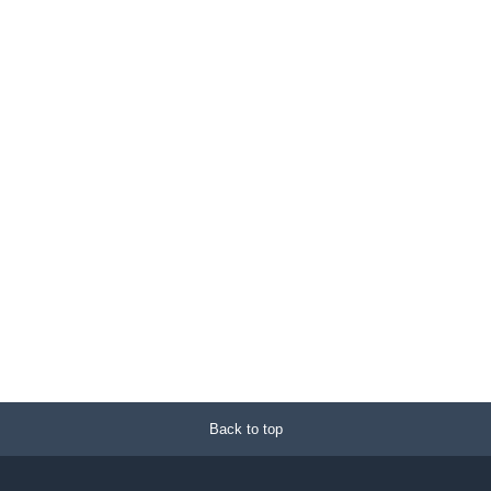
Back to top