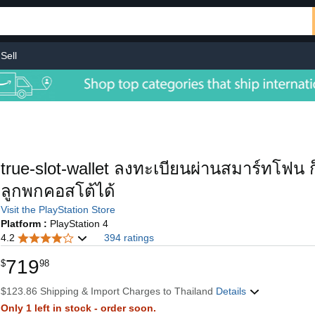
Sell
true-slot-wallet ลงทะเบียนผ่านสมาร์ทโฟน 
ลูกพกคอสโต้ได้
Visit the PlayStation Store
Platform :
PlayStation 4
4.2
394 ratings
719
$
98
$123.86 Shipping & Import Charges to Thailand
Details
Only 1 left in stock - order soon.