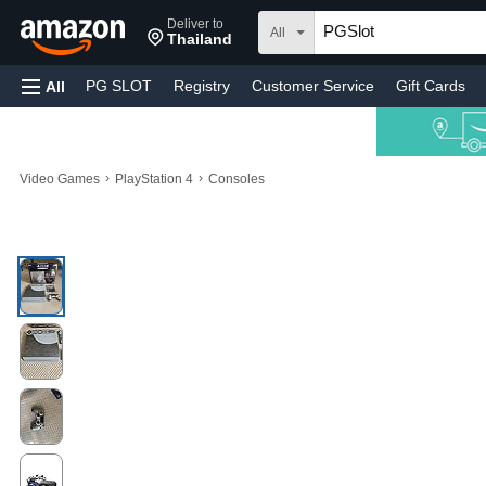
Deliver to
All
Thailand
PG SLOT
Registry
Customer Service
Gift Cards
All
›
›
Video Games
PlayStation 4
Consoles