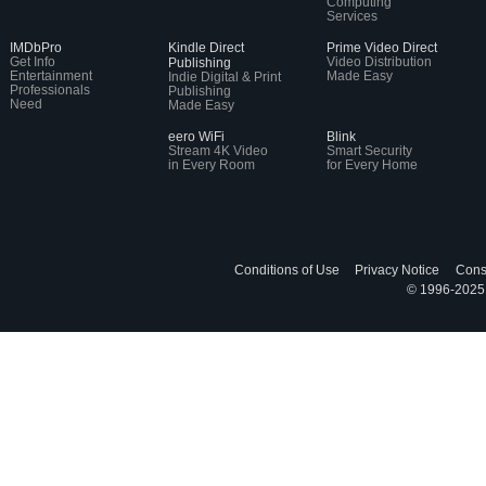
Computing
Services
IMDbPro
Kindle Direct
Prime Video Direct
Get Info
Video Distribution
Publishing
Entertainment
Made Easy
Indie Digital & Print
Professionals
Publishing
Need
Made Easy
eero WiFi
Blink
Stream 4K Video
Smart Security
in Every Room
for Every Home
Conditions of Use
Privacy Notice
Cons
© 1996-2025, 