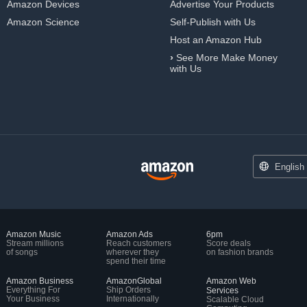
Amazon Devices
Advertise Your Products
Amazon Science
Self-Publish with Us
Host an Amazon Hub
›
See More Make Money
with Us
English
Amazon Music
Amazon Ads
6pm
Stream millions
Reach customers
Score deals
of songs
wherever they
on fashion brands
spend their time
Amazon Business
AmazonGlobal
Amazon Web
Everything For
Ship Orders
Services
Your Business
Internationally
Scalable Cloud