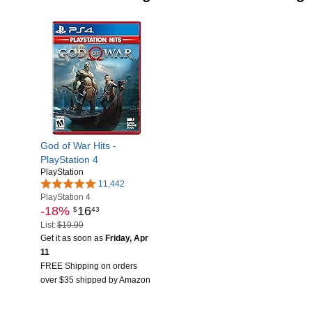
God of War Hits -
PlayStation 4
PlayStation
11,442
PlayStation 4
-18%
16
$
43
List:
$19.99
Get it as soon as
Friday, Apr
11
FREE Shipping on orders
over $35 shipped by Amazon