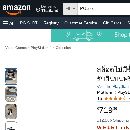
Deliver to
All
Thailand
PG SLOT
Registry
Customer Service
Gift Cards
S
All
›
›
Video Games
PlayStation 4
Consoles
สล็อตไม่มี
รับสินบนฟร
Visit the PlayStat
Platform :
PlaySt
4.2
719
$
98
$123.86 Shipping
Only 1 left in st