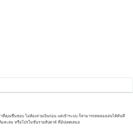
ี่คุณชื่นชอบ ไม่ต้องจ่ายเงินก่อน แค่เข้าระบบ ก็สามารถทดลองเล่นได้ทันที
ต้มสะสม หรือโปรโมชั่นรายสัปดาห์ ที่อัปเดตเสมอ