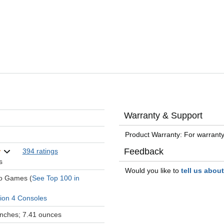
Warranty & Support
Product Warranty: For warranty
Feedback
394 ratings
s
Would you like to
tell us abou
eo Games (
See Top 100 in
tion 4 Consoles
 inches; 7.41 ounces