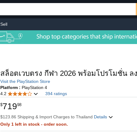
Sell
สล็อตเวบตรง กีฬา 2026 พร้อมโปรโมชั่น ลง
Visit the PlayStation Store
Platform :
PlayStation 4
4.2
394 ratings
719
$
98
$123.86 Shipping & Import Charges to Thailand
Details
Only 1 left in stock - order soon.