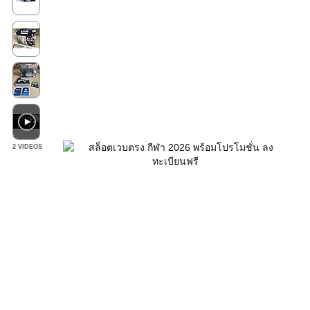
2 VIDEOS