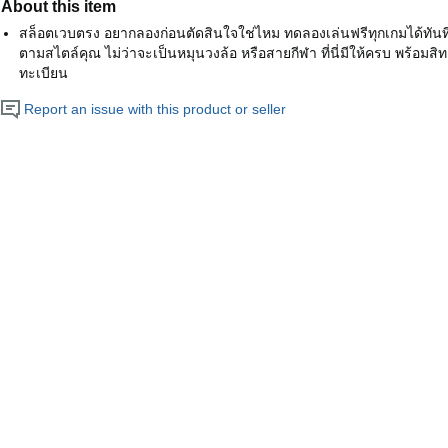
About this item
สล็อตเวบตรง อยากลองก่อนตัดสินใจใช่ไหม ทดลองเล่นฟรีทุกเกมได้ทันที ไ
ตามสไตล์คุณ ไม่ว่าจะเป็นหมุนวงล้อ หรือสายกีฬา ที่นี่มีให้ครบ พร้อม
ทะเบียน
Report an issue with this product or seller