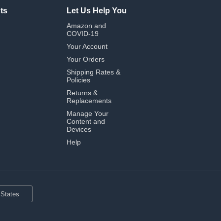
ts
Let Us Help You
Amazon and
COVID-19
Your Account
Your Orders
Shipping Rates &
Policies
Returns &
Replacements
Manage Your
Content and
Devices
Help
 States