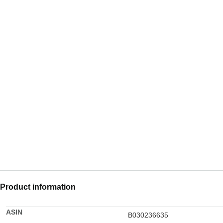
Product information
ASIN
B030236635