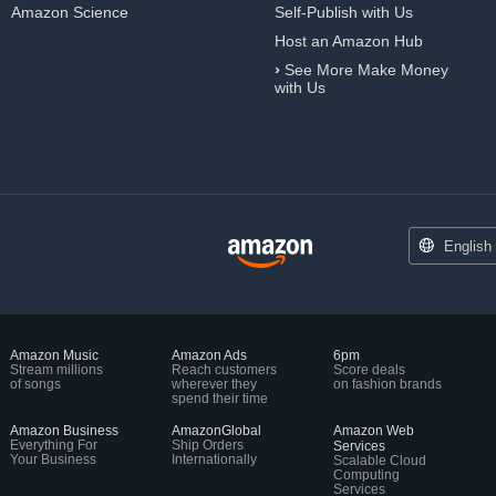
Amazon Science
Self-Publish with Us
Host an Amazon Hub
›
See More Make Money
with Us
English
Amazon Music
Amazon Ads
6pm
Stream millions
Reach customers
Score deals
of songs
wherever they
on fashion brands
spend their time
Amazon Business
AmazonGlobal
Amazon Web
Everything For
Ship Orders
Services
Your Business
Internationally
Scalable Cloud
Computing
Services