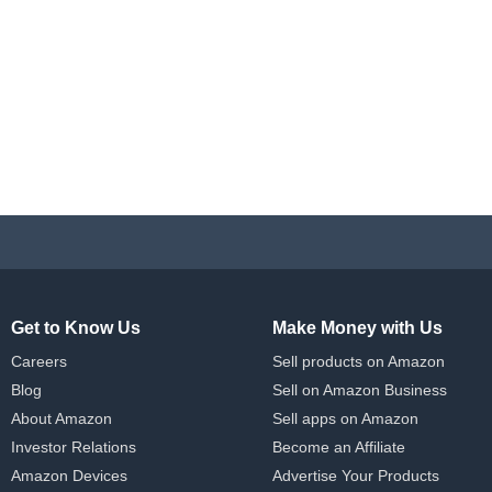
Get to Know Us
Make Money with Us
Careers
Sell products on Amazon
Blog
Sell on Amazon Business
About Amazon
Sell apps on Amazon
Investor Relations
Become an Affiliate
Amazon Devices
Advertise Your Products