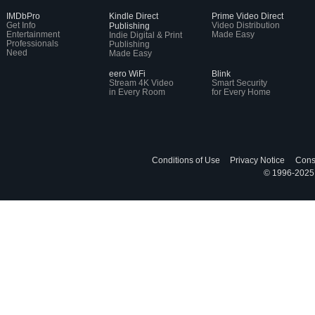
IMDbPro
Kindle Direct
Prime Video Direct
Get Info
Video Distribution
Publishing
Entertainment
Made Easy
Indie Digital & Print
Professionals
Publishing
Need
Made Easy
eero WiFi
Blink
Stream 4K Video
Smart Security
in Every Room
for Every Home
Conditions of Use
Privacy Notice
Cons
© 1996-2025, 