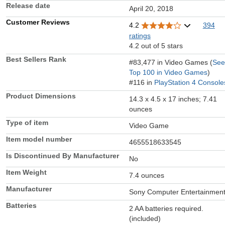
Release date
April 20, 2018
Customer Reviews
4.2
394
ratings
4.2 out of 5 stars
Best Sellers Rank
#83,477 in Video Games (
See
Top 100 in Video Games
)
#116 in
PlayStation 4 Console
Product Dimensions
14.3 x 4.5 x 17 inches; 7.41
ounces
Type of item
Video Game
Item model number
4655518633545
Is Discontinued By Manufacturer
No
Item Weight
7.4 ounces
Manufacturer
Sony Computer Entertainmen
Batteries
2 AA batteries required.
(included)