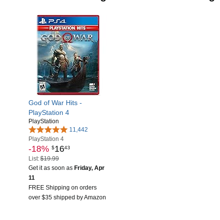
God of War Hits -
PlayStation 4
PlayStation
11,442
PlayStation 4
-18%
16
$
43
List:
$19.99
Get it as soon as
Friday, Apr
11
FREE Shipping on orders
over $35 shipped by Amazon