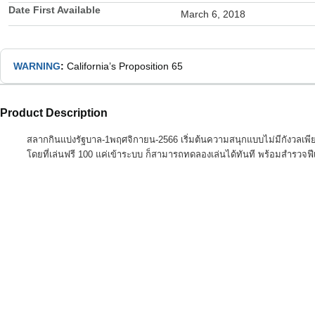
Date First Available
March 6, 2018
WARNING
:
California’s Proposition 65
Product Description
สลากกินแบ่งรัฐบาล-1พฤศจิกายน-2566 เริ่มต้นความสนุกแบบไม่มีกังวลเพียงแ
โดยที่เล่นฟรี 100 แค่เข้าระบบ ก็สามารถทดลองเล่นได้ทันที พร้อมสำรวจฟ