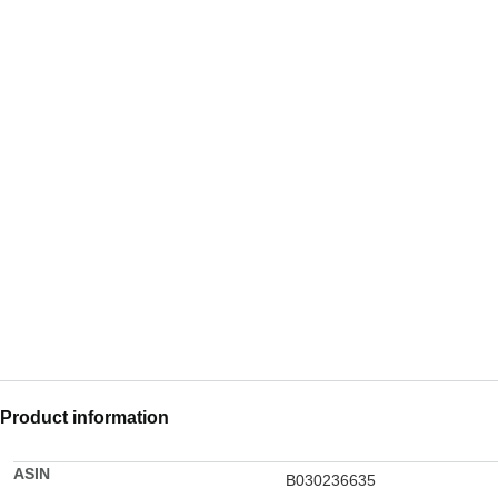
Product information
ASIN
B030236635