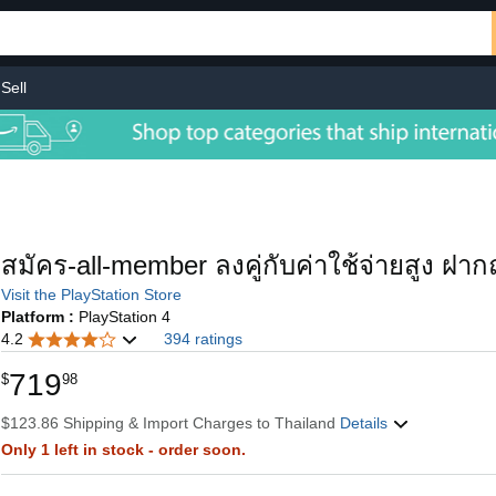
Sell
สมัคร-all-member ลงคู่กับค่าใช้จ่ายสูง ฝา
Visit the PlayStation Store
Platform :
PlayStation 4
4.2
394 ratings
719
$
98
$123.86 Shipping & Import Charges to Thailand
Details
Only 1 left in stock - order soon.