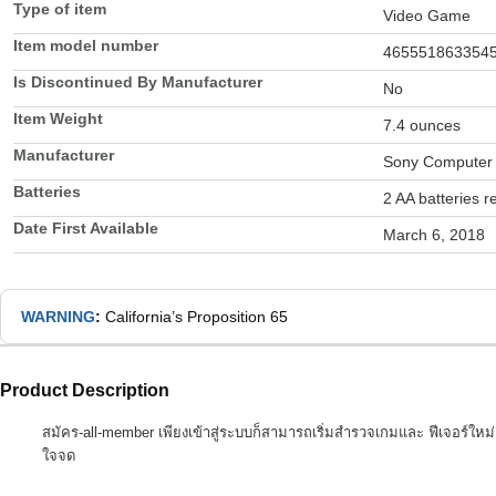
Type of item
Video Game
Item model number
465551863354
Is Discontinued By Manufacturer
No
Item Weight
7.4 ounces
Manufacturer
Sony Computer 
Batteries
2 AA batteries r
Date First Available
March 6, 2018
WARNING
:
California’s Proposition 65
Product Description
สมัคร-all-member เพียงเข้าสู่ระบบก็สามารถเริ่มสำรวจเกมและ ฟีเจอร์ใหม
ใจจด