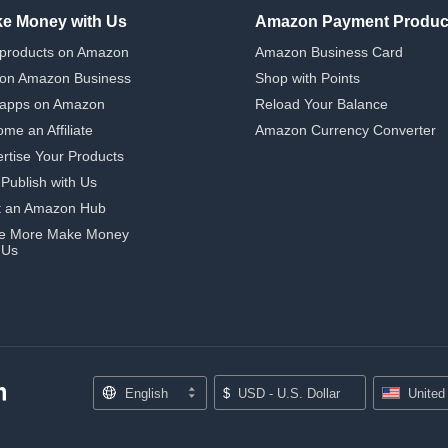
e Money with Us
Amazon Payment Produc
 products on Amazon
Amazon Business Card
 on Amazon Business
Shop with Points
 apps on Amazon
Reload Your Balance
me an Affiliate
Amazon Currency Converter
rtise Your Products
-Publish with Us
t an Amazon Hub
e More Make Money
 Us
English
$
USD - U.S. Dollar
United