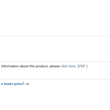
 information about this product, please
click here.
[PDF ]
t a lower price?