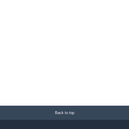
Back to top