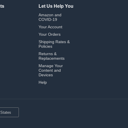
ts
Let Us Help You
Amazon and
COVID-19
Your Account
Your Orders
Shipping Rates &
Policies
Returns &
Replacements
Manage Your
Content and
Devices
Help
 States