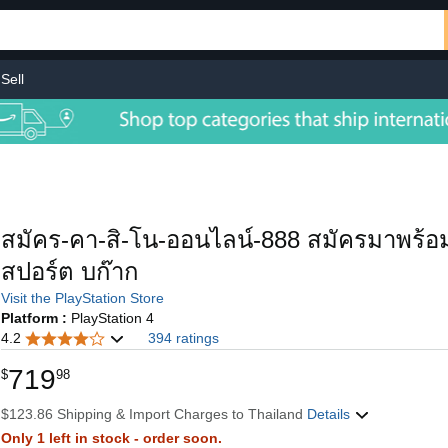
Sell
สมัคร-คา-สิ-โน-ออนไลน์-888 สมัครมาพร้
สปอร์ต บก๊าก
Visit the PlayStation Store
Platform :
PlayStation 4
4.2
394 ratings
719
$
98
$123.86 Shipping & Import Charges to Thailand
Details
Only 1 left in stock - order soon.