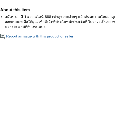
About this item
สมัคร-คา-สิ-โน-ออนไลน์-888 เข้าสู่ระบบง่ายๆ แล้วค้นพบ เกมใหม่ล่า
ออกแบบมาเพื่อให้คุณ เข้าถึงสิทธิประโยชน์อย่างเต็มที่ ไม่ว่าจะเป็นขอ
นรายสัปดาห์ที่อัปเดตเสมอ
Report an issue with this product or seller