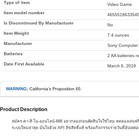
Type of item
Video Game
Item model number
465551863354
Is Discontinued By Manufacturer
No
Item Weight
7.4 ounces
Manufacturer
Sony Computer 
Batteries
2 AA batteries r
Date First Available
March 6, 2018
WARNING
:
California’s Proposition 65
Product Description
สมัคร-คา-สิ-โน-ออนไลน์-888 อยากลองก่อนตัดสินใจใช่ไหม ทดลองเล่นฟรีทุ
ระบบใหม่ล่าสุด มั่นใจด้วย API ลิขสิทธิ์แท้ พร้อมกิจกรรมรายวันที่อัปเดตอย่า