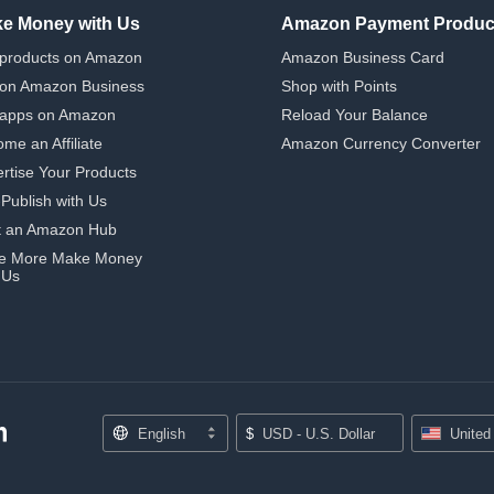
e Money with Us
Amazon Payment Produc
 products on Amazon
Amazon Business Card
 on Amazon Business
Shop with Points
 apps on Amazon
Reload Your Balance
me an Affiliate
Amazon Currency Converter
rtise Your Products
-Publish with Us
t an Amazon Hub
e More Make Money
 Us
English
$
USD - U.S. Dollar
United