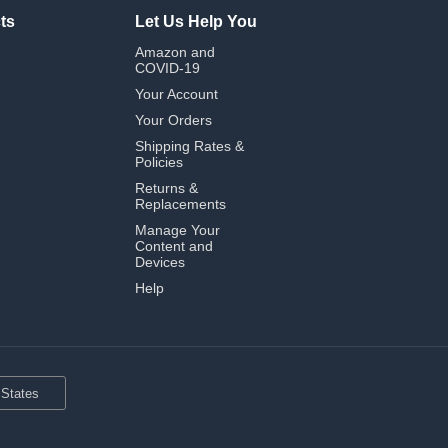
ts
Let Us Help You
Amazon and
COVID-19
Your Account
Your Orders
Shipping Rates &
Policies
Returns &
Replacements
Manage Your
Content and
Devices
Help
 States