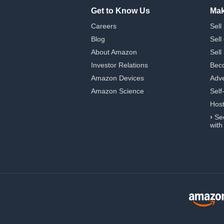
Get to Know Us
Mak
Careers
Sell
Blog
Sell
About Amazon
Sell
Investor Relations
Beco
Amazon Devices
Adve
Amazon Science
Self
Hos
›
Se
with