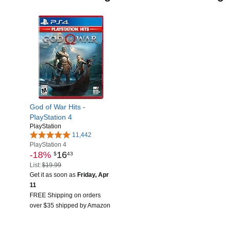
God of War Hits -
PlayStation 4
PlayStation
11,442
PlayStation 4
-18%
16
$
43
List:
$19.99
Get it as soon as
Friday, Apr
11
FREE Shipping on orders
over $35 shipped by Amazon