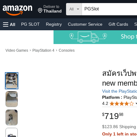
Deliver to
All
Thailand
PG SLOT
Registry
Customer Service
Gift Cards
S
All
›
›
Video Games
PlayStation 4
Consoles
สมัครเว็ปพ
new membe
Visit the PlayStat
Platform :
PlaySt
4.2
719
$
98
$123.86 Shipping
Only 1 left in st