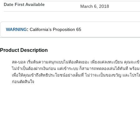
Date First Available
March 6, 2018
WARNING
:
California’s Proposition 65
Product Description
สด-บอล เริ่มต้นความสนุกแบบไม่ต้องคิดเยอะ เพียงแค่ลงทะเบียน คุณจะเข้าส
ไม่จำเป็นต้องฝากเงินก่อน แค่เข้าระบบ ก็สามารถทดลองเล่นได้ทันที พร้อ
เพื่อให้คุณเข้าถึงสิทธิประโยชน์อย่างเต็มที่ ไม่ว่าจะเป็นของขวัญ และโปร
ก่อนตัดสินใจ