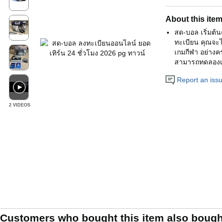
About this ite
สด-บอล เริ่มต้
ทะเบียน คุณจะไ
เกมกีฬา อย่างคร
สามารถทดลองเล่น
Report an issue
2 VIDEOS
Customers who bought this item also bough