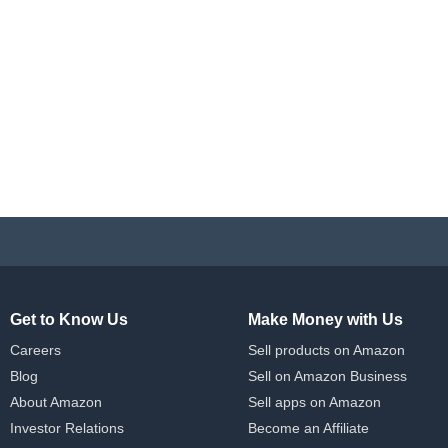
Get to Know Us
Make Money with Us
Careers
Sell products on Amazon
Blog
Sell on Amazon Business
About Amazon
Sell apps on Amazon
Investor Relations
Become an Affiliate