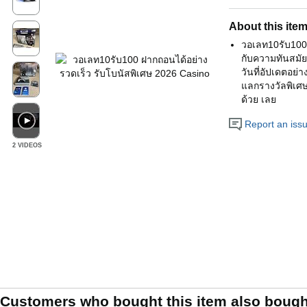
About this ite
วอเลท10รับ100 
กับความทันสมัย
วันที่อัปเดตอย่
แลกรางวัลพิเศษ 
ด้วย เลย
Report an issue
2 VIDEOS
Customers who bought this item also bough