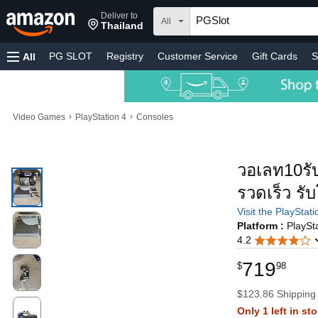
Deliver to
All
Thailand
PG SLOT
Registry
Customer Service
Gift Cards
S
All
›
›
Video Games
PlayStation 4
Consoles
วอเลท10รั
รวดเร็ว รั
Visit the PlayStat
Platform :
PlaySt
4.2
719
$
98
$123.86 Shipping
Only 1 left in st