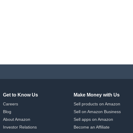
Get to Know Us
Make Money with Us
Careers
Sell products on Amazon
Blog
Sell on Amazon Business
About Amazon
Sell apps on Amazon
Investor Relations
Become an Affiliate