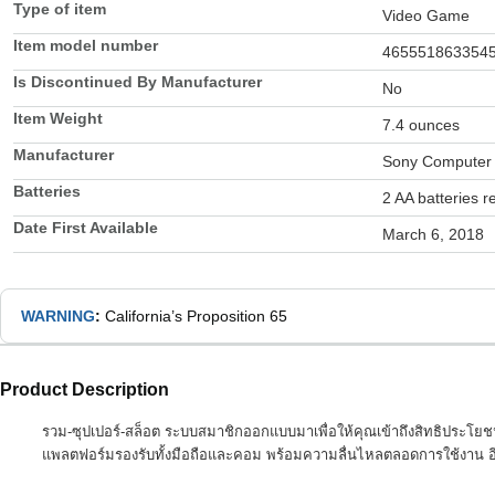
Type of item
Video Game
Item model number
465551863354
Is Discontinued By Manufacturer
No
Item Weight
7.4 ounces
Manufacturer
Sony Computer 
Batteries
2 AA batteries r
Date First Available
March 6, 2018
WARNING
:
California’s Proposition 65
Product Description
รวม-ซุปเปอร์-สล็อต ระบบสมาชิกออกแบบมาเพื่อให้คุณเข้าถึงสิทธิประโยชน
แพลตฟอร์มรองรับทั้งมือถือและคอม พร้อมความลื่นไหลตลอดการใช้งาน อีก