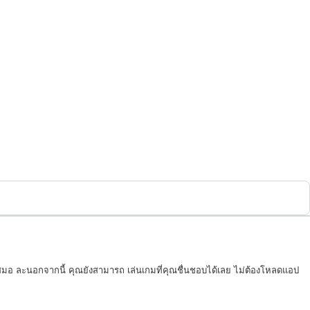
ตเสมอ ละนอกจากนี้ คุณยังสามารถ เล่นเกมที่คุณชื่นชอบได้เลย ไม่ต้องโหลดแอป