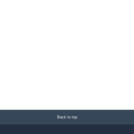
Back to top