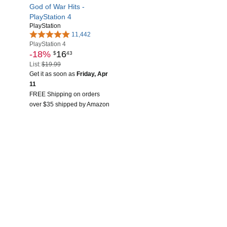
God of War Hits -
PlayStation 4
PlayStation
11,442
PlayStation 4
-18%
16
$
43
List:
$19.99
Get it as soon as
Friday, Apr
11
FREE Shipping on orders
over $35 shipped by Amazon