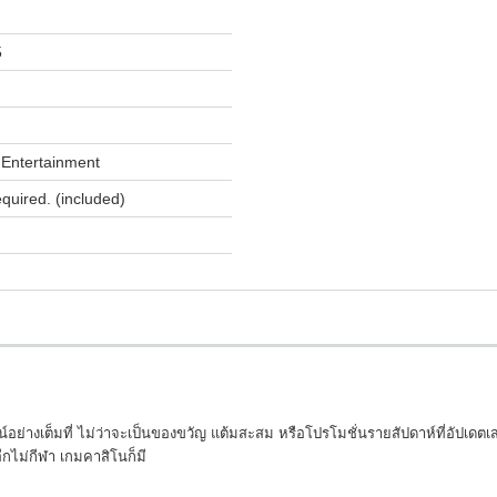
5
Entertainment
equired. (included)
์อย่างเต็มที่ ไม่ว่าจะเป็นของขวัญ แต้มสะสม หรือโปรโมชั่นรายสัปดาห์ที่อัปเด
ไม่กีฬา เกมคาสิโนก็มี