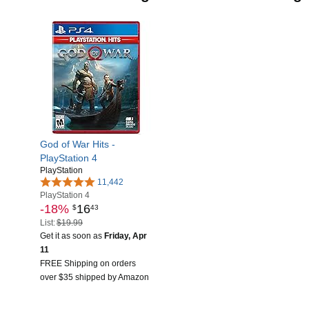
God of War Hits -
PlayStation 4
PlayStation
11,442
PlayStation 4
-18%
16
$
43
List:
$19.99
Get it as soon as
Friday, Apr
11
FREE Shipping on orders
over $35 shipped by Amazon