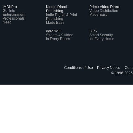
IMDbPro
Kindle Direct
Prime Video Direct
Get Info
Video Distribution
Publishing
Entertainment
Made Easy
Indie Digital & Print
Professionals
Publishing
Need
Made Easy
eero WiFi
Blink
Stream 4K Video
Smart Security
in Every Room
for Every Home
Conditions of Use
Privacy Notice
Cons
© 1996-2025, 