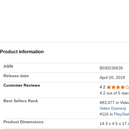
Product information
ASIN
B030236635
Release date
April 20, 2018
Customer Reviews
4.2
4.2 out of 5 star
Best Sellers Rank
#83,477 in Vid
Video Games
)
#116 in
PlaySta
Product Dimensions
14.3 x 4.5 x 17