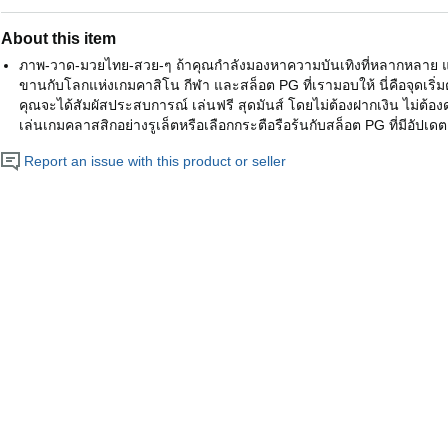
About this item
ภาพ-วาด-มวยไทย-สวย-ๆ ถ้าคุณกำลังมองหาความบันเทิงที่หลากหลาย แ
ขานกับโลกแห่งเกมคาสิโน กีฬา และสล็อต PG ที่เรามอบให้ นี่คือจุดเริ่
คุณจะได้สัมผัสประสบการณ์ เล่นฟรี สุดมันส์ โดยไม่ต้องฝากเงิน ไม่ต
เล่นเกมคลาสสิกอย่างรูเล็ตหรือเลือกกระตือรือร้นกับสล็อต PG ที่มีอัปเดต
Report an issue with this product or seller