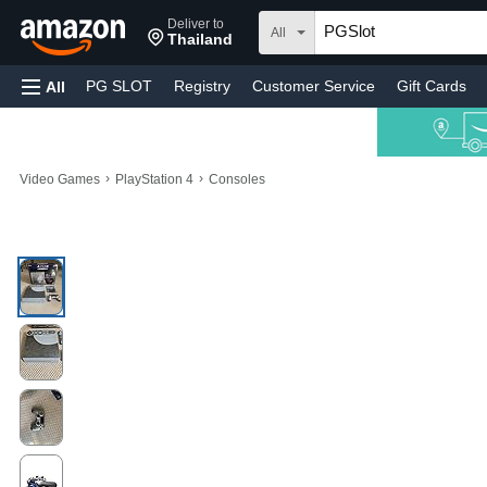
Deliver to
All
Thailand
PG SLOT
Registry
Customer Service
Gift Cards
All
›
›
Video Games
PlayStation 4
Consoles