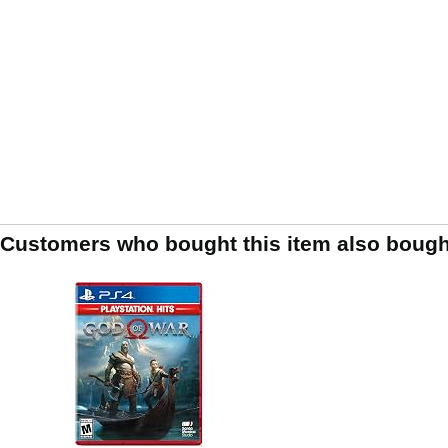
Customers who bought this item also bough