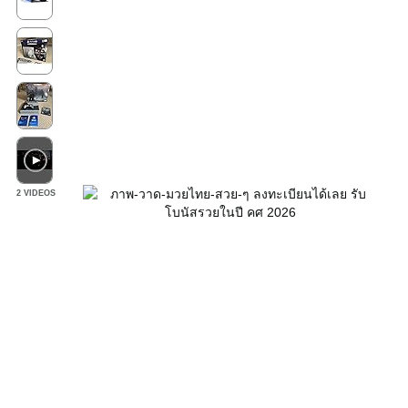
2 VIDEOS