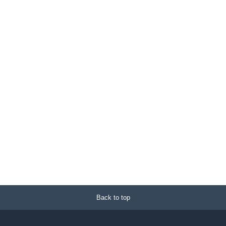
Back to top