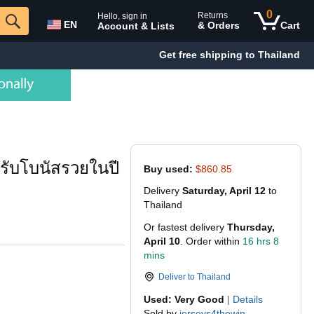
0
Returns
Hello, sign in
EN
& Orders
Cart
Account & Lists
Get free shipping to Thailand
รับโบนัสรวยในปี
Buy used:
$860.85
Delivery
Saturday, April 12
to
Thailand
Or fastest delivery
Thursday,
April 10
. Order within
16 hrs 8
mins
Deliver to
Thailand
Used: Very Good
|
Details
Sold by
jerseys4thewin