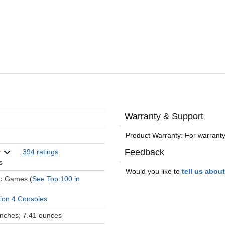
Warranty & Support
Product Warranty: For warranty
Feedback
394 ratings
s
Would you like to
tell us abou
eo Games (
See Top 100 in
tion 4 Consoles
 inches; 7.41 ounces