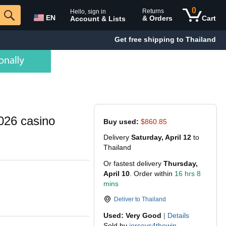
0
Returns
Hello, sign in
EN
& Orders
Cart
Account & Lists
Get free shipping to Thailand
026 casino
Buy used:
$860.85
Delivery
Saturday, April 12
to
Thailand
Or fastest delivery
Thursday,
April 10
. Order within
16 hrs 8
mins
Deliver to
Thailand
Used: Very Good
|
Details
Sold by
jerseys4thewin