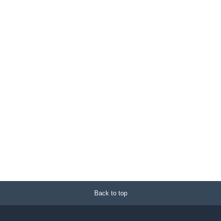
Back to top