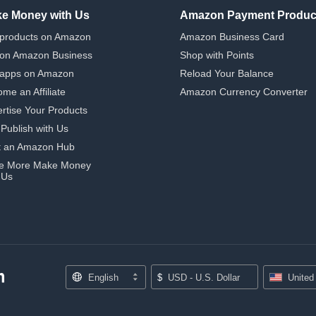
e Money with Us
Amazon Payment Produc
 products on Amazon
Amazon Business Card
 on Amazon Business
Shop with Points
 apps on Amazon
Reload Your Balance
me an Affiliate
Amazon Currency Converter
rtise Your Products
-Publish with Us
t an Amazon Hub
e More Make Money
 Us
English
$
USD - U.S. Dollar
United