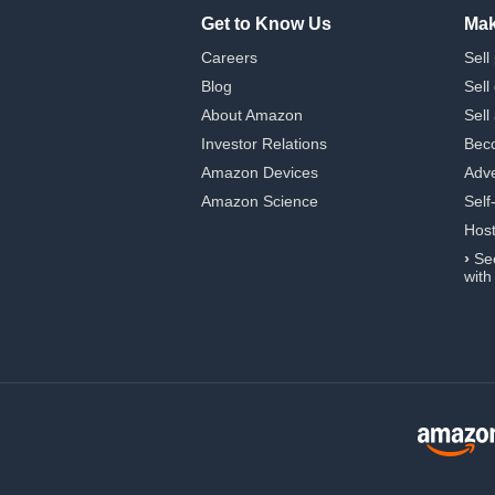
Get to Know Us
Mak
Careers
Sell
Blog
Sell
About Amazon
Sell
Investor Relations
Beco
Amazon Devices
Adve
Amazon Science
Self
Hos
›
Se
with