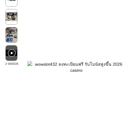
2 VIDEOS