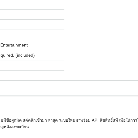
5
Entertainment
equired. (included)
่มีข้อผูกมัด แค่คลิกเข้ามา ล่าสุด ระบบใหม่มาพร้อม API ลิขสิทธิ์แท้ เพื่อให้
วัญหลังลงทะเบียน