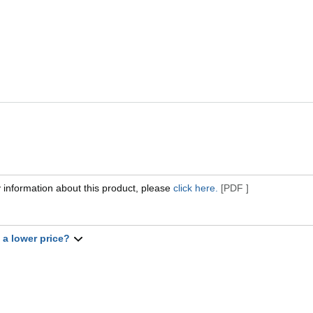
 information about this product, please
click here.
[PDF ]
t a lower price?