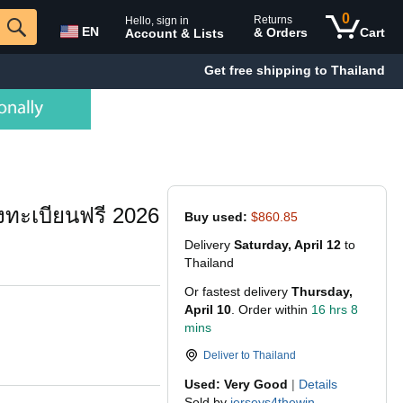
0
Returns
Hello, sign in
EN
& Orders
Cart
Account & Lists
Get free shipping to Thailand
งทะเบียนฟรี 2026
Buy used:
$860.85
Delivery
Saturday, April 12
to
Thailand
Or fastest delivery
Thursday,
April 10
. Order within
16 hrs 8
mins
Deliver to
Thailand
Used: Very Good
|
Details
Sold by
jerseys4thewin