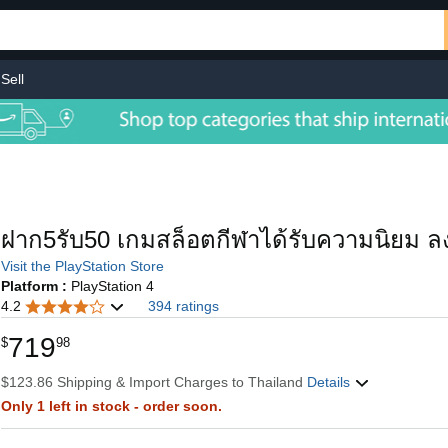
Sell
ฝาก5รับ50 เกมสล็อตกีฬาได้รับความนิยม ล
Visit the PlayStation Store
Platform :
PlayStation 4
4.2
394 ratings
719
$
98
$123.86 Shipping & Import Charges to Thailand
Details
Only 1 left in stock - order soon.