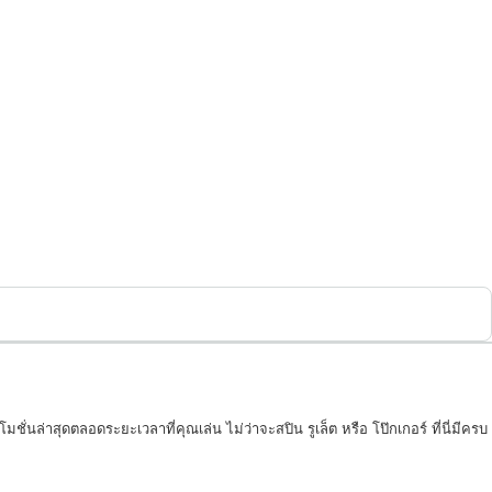
่นล่าสุดตลอดระยะเวลาที่คุณเล่น ไม่ว่าจะสปิน รูเล็ต หรือ โป๊กเกอร์ ที่นี่มีครบ