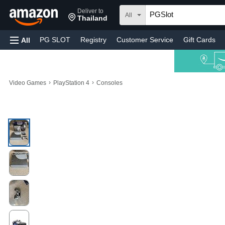
Deliver to
All
Thailand
PG SLOT
Registry
Customer Service
Gift Cards
All
›
›
Video Games
PlayStation 4
Consoles