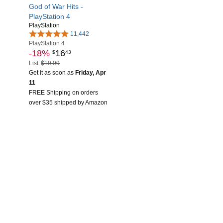
God of War Hits -
PlayStation 4
PlayStation
11,442
PlayStation 4
-18%
16
$
43
List:
$19.99
Get it as soon as
Friday, Apr
11
FREE Shipping on orders
over $35 shipped by Amazon