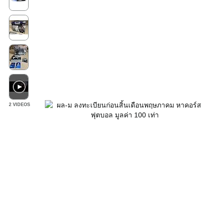
2 VIDEOS