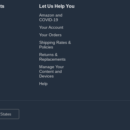
ts
Let Us Help You
Amazon and
COVID-19
Your Account
Your Orders
Shipping Rates &
Policies
Returns &
Replacements
Manage Your
Content and
Devices
Help
 States