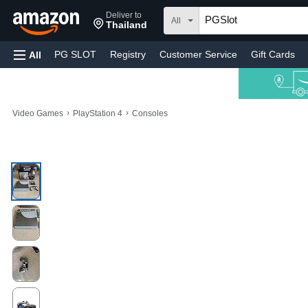
Deliver to
All
Thailand
PG SLOT
Registry
Customer Service
Gift Cards
All
›
›
Video Games
PlayStation 4
Consoles