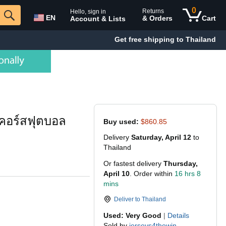
0
Returns
Hello, sign in
EN
& Orders
Cart
Account & Lists
Get free shipping to Thailand
คอร์สฟุตบอล
Buy used:
$860.85
Delivery
Saturday, April 12
to
Thailand
Or fastest delivery
Thursday,
April 10
. Order within
16 hrs 8
mins
Deliver to
Thailand
Used: Very Good
|
Details
Sold by
jerseys4thewin