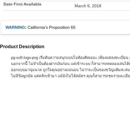
Date First Available
March 6, 2018
WARNING
:
California’s Proposition 65
Product Description
pg-soft-logo-png เริ่มต้นความสนุกแบบไม่ต้องคิดเยอะ เพียงแค่ลงทะเบียน 
นอกจากนี้ ไม่จำเป็นต้องฝากเงินก่อน แค่เข้าระบบ ก็สามารถทดลองเล่นได้ท
ออกแบบมานุ่มนวล ถูกใจคุณอย่างแน่นอน ไม่ว่าจะเป็นของขวัญแต้มสะสม ห
ไม่มีข้อผูกมัด แค่คลิกเข้ามา แม้ยังไม่ได้สมัคร คุณก็สามารถชมรายละเอ