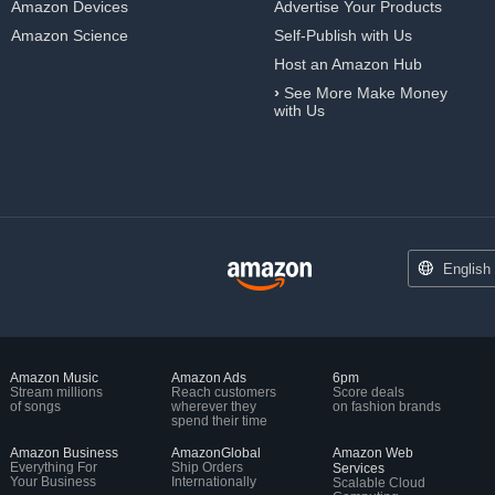
Amazon Devices
Advertise Your Products
Amazon Science
Self-Publish with Us
Host an Amazon Hub
›
See More Make Money
with Us
English
Amazon Music
Amazon Ads
6pm
Stream millions
Reach customers
Score deals
of songs
wherever they
on fashion brands
spend their time
Amazon Business
AmazonGlobal
Amazon Web
Everything For
Ship Orders
Services
Your Business
Internationally
Scalable Cloud