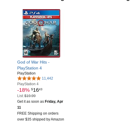
God of War Hits -
PlayStation 4
PlayStation
11,442
PlayStation 4
-18%
16
$
43
List:
$19.99
Get it as soon as
Friday, Apr
11
FREE Shipping on orders
over $35 shipped by Amazon