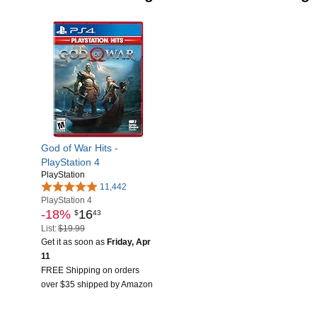
God of War Hits -
PlayStation 4
PlayStation
11,442
PlayStation 4
-18%
16
$
43
List:
$19.99
Get it as soon as
Friday, Apr
11
FREE Shipping on orders
over $35 shipped by Amazon