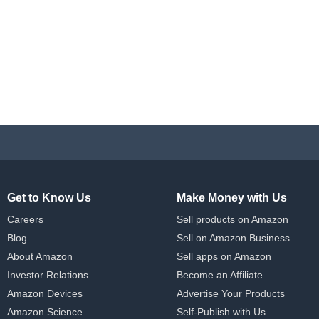
Get to Know Us
Make Money with Us
Careers
Sell products on Amazon
Blog
Sell on Amazon Business
About Amazon
Sell apps on Amazon
Investor Relations
Become an Affiliate
Amazon Devices
Advertise Your Products
Amazon Science
Self-Publish with Us