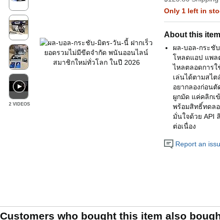
Only 1 left in st
About this ite
ผล-บอล-กระชับ-ม
โหลดแอป แพลตฟ
ไหลตลอดการใช้ง
เล่นได้ตามสไต
อยากลองก่อนตัด
ผูกมัด แค่คลิกเข
2 VIDEOS
พร้อมสิทธิ์ทด
มั่นใจด้วย API 
ต่อเนื่อง
Report an issue
Customers who bought this item also bough