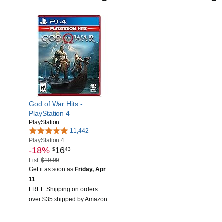
God of War Hits -
PlayStation 4
PlayStation
11,442
PlayStation 4
-18%
16
$
43
List:
$19.99
Get it as soon as
Friday, Apr
11
FREE Shipping on orders
over $35 shipped by Amazon