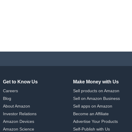
Get to Know Us
Make Money with Us
Careers
Sell products on Amazon
Blog
Sell on Amazon Business
About Amazon
Sell apps on Amazon
Investor Relations
Become an Affiliate
Amazon Devices
Advertise Your Products
Amazon Science
Self-Publish with Us