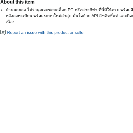
About this item
บ้านผลยอล ไม่ว่าคุณจะชอบสล็อต PG หรือสายกีฬา ที่นี่มีให้ครบ พร้อมส
หลังลงทะเบียน พร้อมระบบใหม่ล่าสุด มั่นใจด้วย API ลิขสิทธิ์แท้ และกิจ
เนื่อง
Report an issue with this product or seller