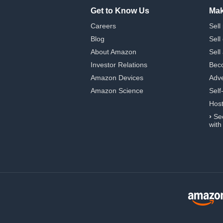
Get to Know Us
Mak
Careers
Sell
Blog
Sell
About Amazon
Sell
Investor Relations
Beco
Amazon Devices
Adve
Amazon Science
Self
Hos
›
Se
with