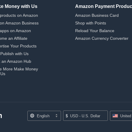
e Money with Us
Amazon Payment Produc
 products on Amazon
Amazon Business Card
 on Amazon Business
Shop with Points
 apps on Amazon
Reload Your Balance
me an Affiliate
Amazon Currency Converter
rtise Your Products
-Publish with Us
t an Amazon Hub
e More Make Money
 Us
English
$
USD - U.S. Dollar
United