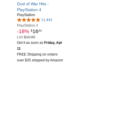
God of War Hits -
PlayStation 4
PlayStation
11,442
PlayStation 4
-18%
16
$
43
List:
$19.99
Get it as soon as
Friday, Apr
11
FREE Shipping on orders
over $35 shipped by Amazon