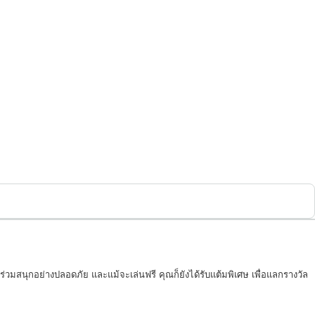
ร่วมสนุกอย่างปลอดภัย และแม้จะเล่นฟรี คุณก็ยังได้รับแต้มพิเศษ เพื่อแลกรางวัล