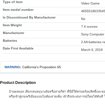
Type of item
Video Game
Item model number
465551863354
Is Discontinued By Manufacturer
No
Item Weight
7.4 ounces
Manufacturer
Sony Computer 
Batteries
2 AA batteries r
Date First Available
March 6, 2018
WARNING
:
California’s Proposition 65
Product Description
บ้านผลยอล เลือกเล่นหมุนวงล้อหรือสายกีฬา ที่นี่มีให้ครบพร้อมสิทธิ์และข
หรือเข้าสู่เกมพรีเมียมแบบไม่ต้องจ่ายเพิ่ม เข้าถึงประสบการณ์ใหม่ได้ทันท