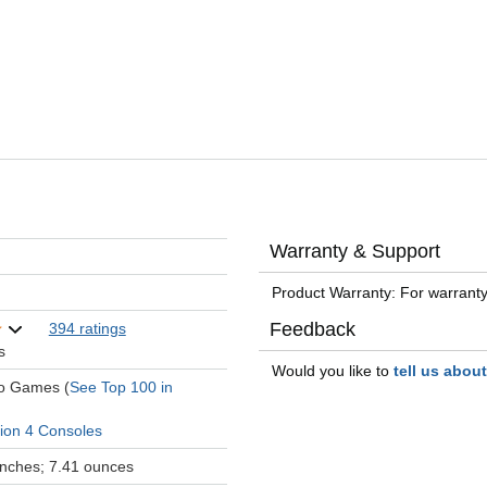
Warranty & Support
Product Warranty: For warranty
Feedback
394 ratings
s
Would you like to
tell us abou
eo Games (
See Top 100 in
tion 4 Consoles
 inches; 7.41 ounces