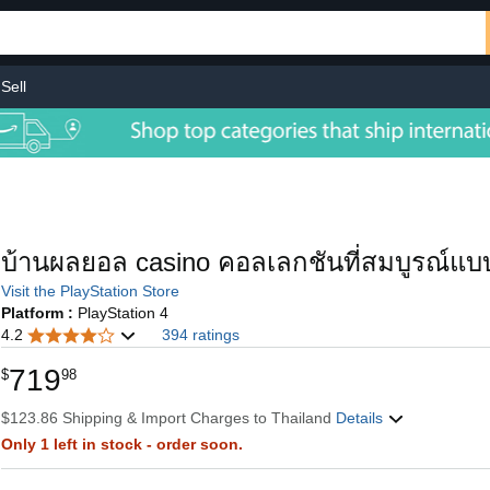
Sell
บ้านผลยอล casino คอลเลกชันที่สมบูรณ์แบบ
Visit the PlayStation Store
Platform :
PlayStation 4
4.2
394 ratings
719
$
98
$123.86 Shipping & Import Charges to Thailand
Details
Only 1 left in stock - order soon.