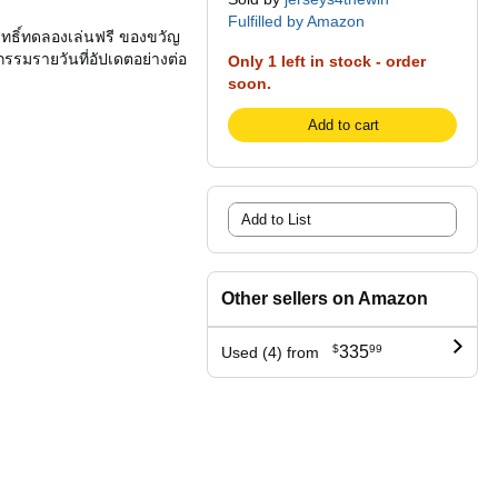
Fulfilled by Amazon
ิทธิ์ทดลองเล่นฟรี ของขวัญ
กรรมรายวันที่อัปเดตอย่างต่อ
Only 1 left in stock - order
soon.
Add to cart
Add to List
Other sellers on Amazon
$
335
99
Used (4) from