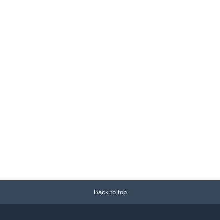
Back to top