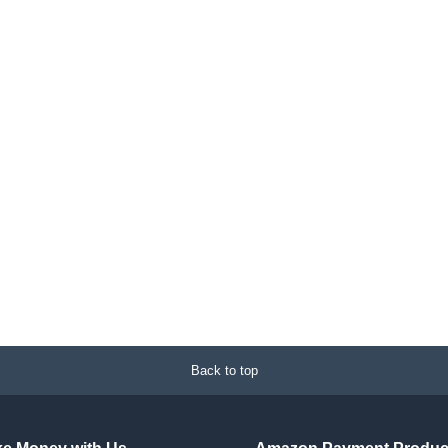
Back to top