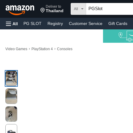
Deliver to
All
Thailand
PG SLOT
Registry
Customer Service
Gift Cards
All
›
›
Video Games
PlayStation 4
Consoles