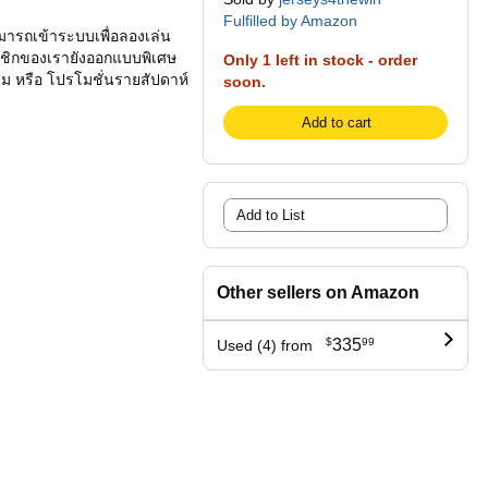
Fulfilled by Amazon
มารถเข้าระบบเพื่อลองเล่น
าชิกของเรายังออกแบบพิเศษ
Only 1 left in stock - order
สม หรือ โปรโมชั่นรายสัปดาห์
soon.
Add to cart
Add to List
Other sellers on Amazon
$
335
99
Used (4) from