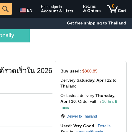
0
Returns
Hello, sign in
EN
& Orders
Cart
Account & Lists
Get free shipping to Thailand
ด้รวดเร็วใน 2026
Buy used:
$860.85
Delivery
Saturday, April 12
to
Thailand
Or fastest delivery
Thursday,
April 10
. Order within
16 hrs 8
mins
Deliver to
Thailand
Used: Very Good
|
Details
Sold by
jerseys4thewin