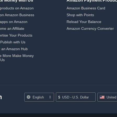
e Money with Us
Amazon Payment Produc
 products on Amazon
Amazon Business Card
 on Amazon Business
Shop with Points
 apps on Amazon
Reload Your Balance
me an Affiliate
Amazon Currency Converter
rtise Your Products
-Publish with Us
t an Amazon Hub
e More Make Money
 Us
English
$
USD - U.S. Dollar
United