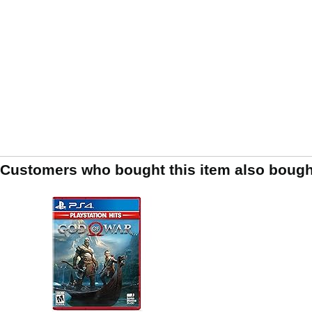
Customers who bought this item also bough