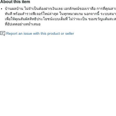
About this item
บ้านผลบ้าน ไม่จำเป็นต้องฝากเงินเลย เอกลักษณ์ของเราคือ การที่คุณสา
ทันที พร้อมสำรวจฟีเจอร์ใหม่ล่าสุด ในทุกหมวดเกม นอกจากนี้ ระบบสม
เพื่อให้คุณสัมผัสสิทธิประโยชน์แบบเต็มที่ ไม่ว่าจะเป็น ของขวัญแต้มสะ
ที่อัปเดตอย่างสม่ำเสมอ
Report an issue with this product or seller