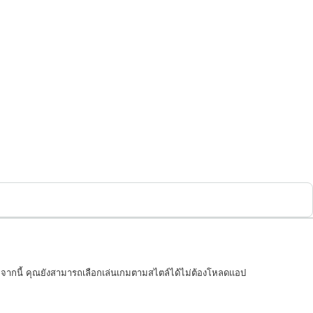
อกจากนี้ คุณยังสามารถเลือกเล่นเกมตามสไตล์ได้ไม่ต้องโหลดแอป