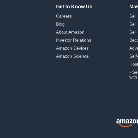
Get to Know Us
Mak
Careers
Sell
Blog
Sell
About Amazon
Sell
Investor Relations
Beco
Amazon Devices
Adve
Amazon Science
Self
Hos
›
Se
with