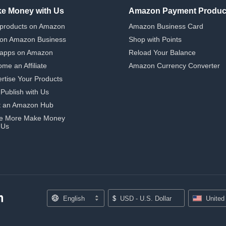
e Money with Us
Amazon Payment Produc
 products on Amazon
Amazon Business Card
 on Amazon Business
Shop with Points
 apps on Amazon
Reload Your Balance
me an Affiliate
Amazon Currency Converter
rtise Your Products
-Publish with Us
t an Amazon Hub
e More Make Money
 Us
English
$
USD - U.S. Dollar
United