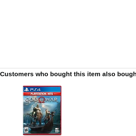
Customers who bought this item also bough