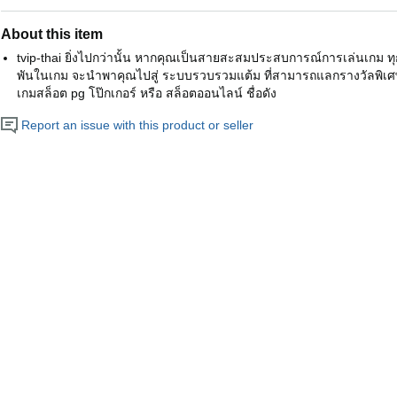
About this item
tvip-thai ยิ่งไปกว่านั้น หากคุณเป็นสายสะสมประสบการณ์การเล่นเกม ทุ
พันในเกม จะนำพาคุณไปสู่ ระบบรวบรวมแต้ม ที่สามารถแลกรางวัลพิเศษได้
เกมสล็อต pg โป๊กเกอร์ หรือ สล็อตออนไลน์ ชื่อดัง
Report an issue with this product or seller