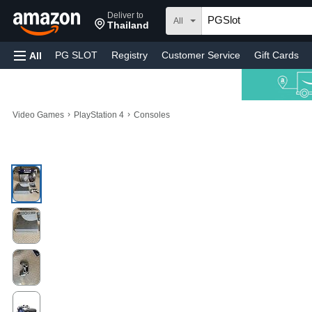
Deliver to
All
Thailand
PG SLOT
Registry
Customer Service
Gift Cards
All
›
›
Video Games
PlayStation 4
Consoles