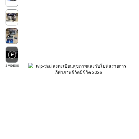
2 VIDEOS