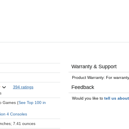
Warranty & Support
Product Warranty: For warranty
Feedback
394 ratings
s
Would you like to
tell us abou
eo Games (
See Top 100 in
tion 4 Consoles
 inches; 7.41 ounces