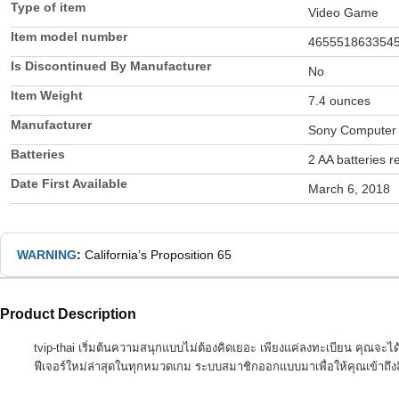
Type of item
Video Game
Item model number
465551863354
Is Discontinued By Manufacturer
No
Item Weight
7.4 ounces
Manufacturer
Sony Computer 
Batteries
2 AA batteries r
Date First Available
March 6, 2018
WARNING
:
California’s Proposition 65
Product Description
tvip-thai เริ่มต้นความสนุกแบบไม่ต้องคิดเยอะ เพียงแค่ลงทะเบียน คุณจะไ
ฟีเจอร์ใหม่ล่าสุดในทุกหมวดเกม ระบบสมาชิกออกแบบมาเพื่อให้คุณเข้าถึงส