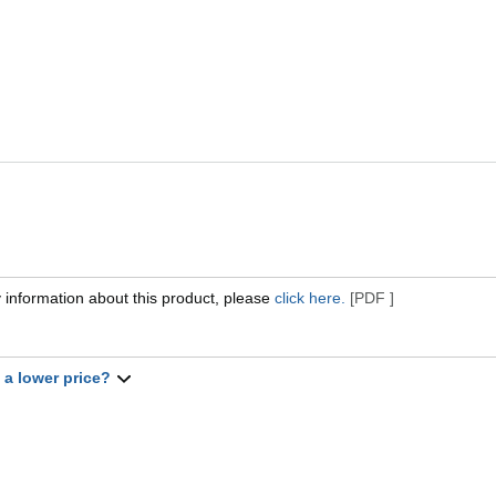
 information about this product, please
click here.
[PDF ]
t a lower price?