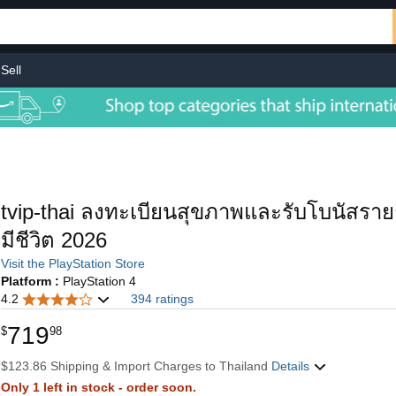
Sell
tvip-thai ลงทะเบียนสุขภาพและรับโบนัสรา
มีชีวิต 2026
Visit the PlayStation Store
Platform :
PlayStation 4
4.2
394 ratings
719
$
98
$123.86 Shipping & Import Charges to Thailand
Details
Only 1 left in stock - order soon.