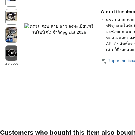
About this ite
ตรวจ-สอบ-หวย-
ฟรีทุกเกมได้ทันท
จะชอบเกมแนวหมุน
ทดลองและของขว
API ลิขสิทธิ์แท้
เล่น ก็ยิ่งสะสม
Report an issue
2 VIDEOS
Customers who bought this item also bough