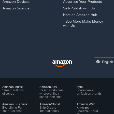
Amazon Devices
Advertise Your Products
Amazon Science
Self-Publish with Us
Host an Amazon Hub
›
See More Make Money
with Us
English
Amazon Music
Amazon Ads
6pm
Stream millions
Reach customers
Score deals
of songs
wherever they
on fashion brands
spend their time
Amazon Business
AmazonGlobal
Amazon Web
Everything For
Ship Orders
Services
Your Business
Internationally
Scalable Cloud