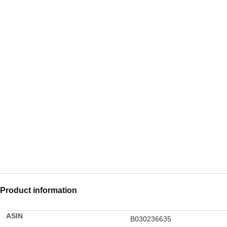
Product information
ASIN
B030236635