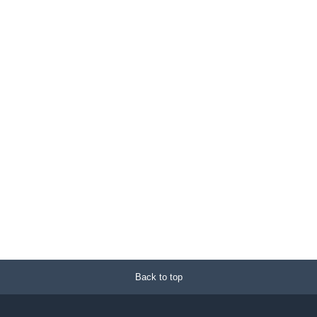
Back to top