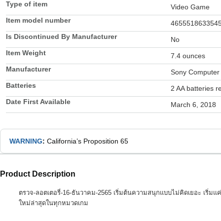
Type of item
Video Game
Item model number
465551863354
Is Discontinued By Manufacturer
No
Item Weight
7.4 ounces
Manufacturer
Sony Computer 
Batteries
2 AA batteries r
Date First Available
March 6, 2018
WARNING
:
California’s Proposition 65
Product Description
ตรวจ-ลอตเตอรี่-16-ธันวาคม-2565 เริ่มต้นความสนุกแบบไม่คิดเยอะ เริ่มแค
ใหม่ล่าสุดในทุกหมวดเกม