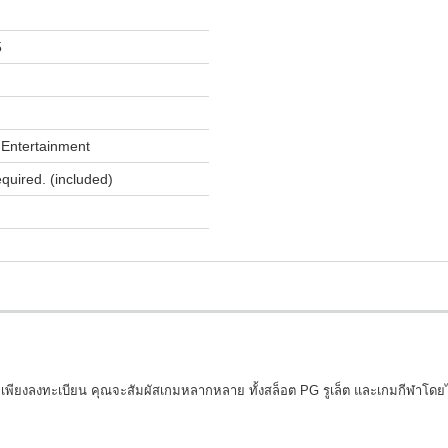
5
Entertainment
equired. (included)
่เพียงลงทะเบียน คุณจะสัมผัสเกมหลากหลาย ทั้งสล็อต PG รูเล็ต และเกมกีฬาโดยไม่