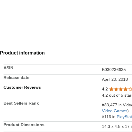
Product information
ASIN
B030236635
Release date
April 20, 2018
Customer Reviews
4.2
4.2 out of 5 star
Best Sellers Rank
#83,477 in Vid
Video Games
)
#116 in
PlaySta
Product Dimensions
14.3 x 4.5 x 17