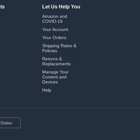
ts
Let Us Help You
Amazon and
COVID-19
Your Account
Your Orders
Shipping Rates &
Policies
Returns &
Replacements
Manage Your
Content and
Devices
Help
 States