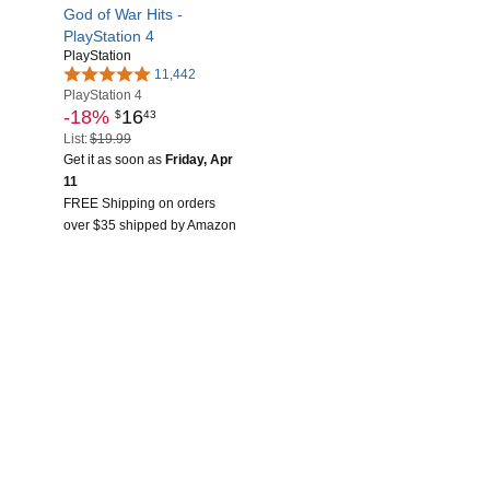
God of War Hits -
PlayStation 4
PlayStation
11,442
PlayStation 4
-18%
16
$
43
List:
$19.99
Get it as soon as
Friday, Apr
11
FREE Shipping on orders
over $35 shipped by Amazon