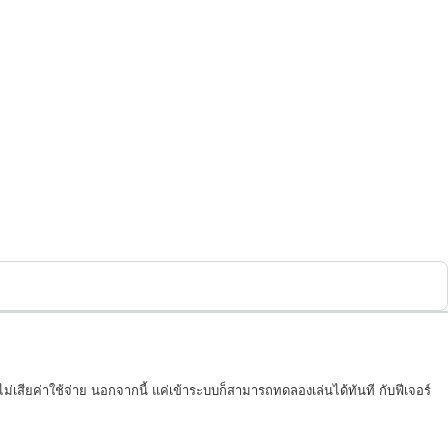
เสียค่าใช้จ่าย นอกจากนี้ แค่เข้าระบบก็สามารถทดลองเล่นได้ทันที กับฟีเจอร์