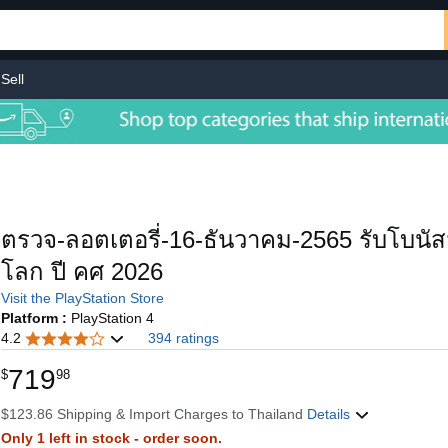
Sell
ตรวจ-ลอตเตอรี่-16-ธันวาคม-2565 รับโบนัสฟ
โลก ปี คศ 2026
Visit the PlayStation Store
Platform :
PlayStation 4
4.2
394 ratings
719
$
98
$123.86 Shipping & Import Charges to Thailand
Details
Only 1 left in stock - order soon.