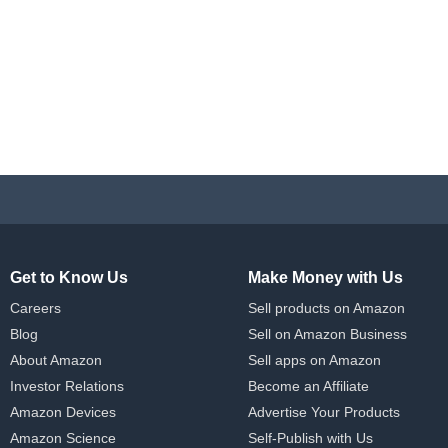
Get to Know Us
Make Money with Us
Careers
Sell products on Amazon
Blog
Sell on Amazon Business
About Amazon
Sell apps on Amazon
Investor Relations
Become an Affiliate
Amazon Devices
Advertise Your Products
Amazon Science
Self-Publish with Us