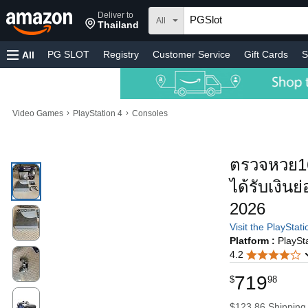
Deliver to
All
Thailand
PG SLOT
Registry
Customer Service
Gift Cards
S
All
›
›
Video Games
PlayStation 4
Consoles
ตรวจหวย16
ได้รับเงิน
2026
Visit the PlayStat
Platform :
PlaySt
4.2
719
$
98
$123.86 Shipping