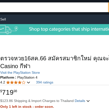
Sell
ตรวจหวย16สค.66 สมัครสมาชิกใหม่ คุณจะไ
Casino กีฬา
Visit the PlayStation Store
Platform :
PlayStation 4
4.2
394 ratings
719
$
98
$123.86 Shipping & Import Charges to Thailand
Details
Only 1 left in stock - order soon.