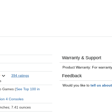
Warranty & Support
Product Warranty: For warranty
Feedback
394 ratings
s
Would you like to
tell us abou
eo Games (
See Top 100 in
tion 4 Consoles
 inches; 7.41 ounces