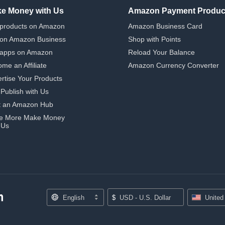
e Money with Us
Amazon Payment Produc
 products on Amazon
Amazon Business Card
 on Amazon Business
Shop with Points
 apps on Amazon
Reload Your Balance
me an Affiliate
Amazon Currency Converter
rtise Your Products
-Publish with Us
t an Amazon Hub
e More Make Money
 Us
English
$
USD - U.S. Dollar
United