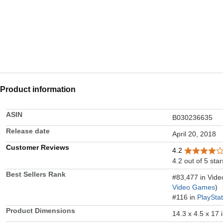
Product information
ASIN
B030236635
Release date
April 20, 2018
Customer Reviews
4.2
4.2 out of 5 star
Best Sellers Rank
#83,477 in Vid
Video Games
)
#116 in
PlaySta
Product Dimensions
14.3 x 4.5 x 17