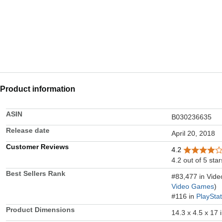
Product information
ASIN
B030236635
Release date
April 20, 2018
Customer Reviews
4.2
4.2 out of 5 star
Best Sellers Rank
#83,477 in Vid
Video Games
)
#116 in
PlaySta
Product Dimensions
14.3 x 4.5 x 17