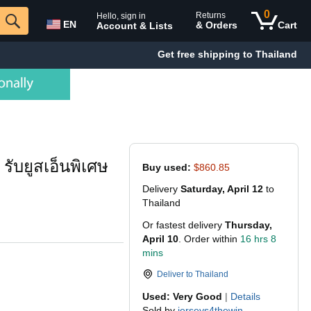
0
Returns
Hello, sign in
EN
& Orders
Cart
Account & Lists
Get free shipping to Thailand
รับยูสเอ็นพิเศษ
Buy used:
$860.85
Delivery
Saturday, April 12
to
Thailand
Or fastest delivery
Thursday,
April 10
. Order within
16 hrs 8
mins
Deliver to
Thailand
Used: Very Good
|
Details
Sold by
jerseys4thewin