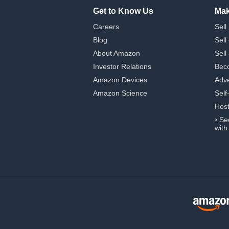
Get to Know Us
Mak
Careers
Sell
Blog
Sell
About Amazon
Sell
Investor Relations
Beco
Amazon Devices
Adve
Amazon Science
Self
Hos
›
Se
with