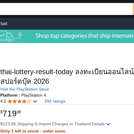
Sell
thai-lottery-result-today ลงทะเบียนออนไลน์ 
สปอร์ตบุ๊ค 2026
Visit the PlayStation Store
Platform :
PlayStation 4
4.2
394 ratings
719
$
98
$123.86 Shipping & Import Charges to Thailand
Details
Only 1 left in stock - order soon.