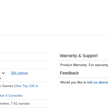
Warranty & Support
Product Warranty: For warranty
Feedback
394 ratings
s
Would you like to
tell us abou
eo Games (
See Top 100 in
tion 4 Consoles
 inches; 7.41 ounces