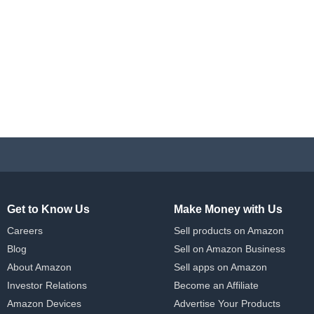
Get to Know Us
Make Money with Us
Careers
Sell products on Amazon
Blog
Sell on Amazon Business
About Amazon
Sell apps on Amazon
Investor Relations
Become an Affiliate
Amazon Devices
Advertise Your Products