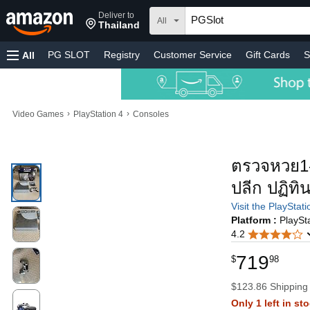
Deliver to
All
Thailand
PG SLOT
Registry
Customer Service
Gift Cards
S
All
›
›
Video Games
PlayStation 4
Consoles
ตรวจหวย1-
ปลีก ปฏิทิ
Visit the PlayStat
Platform :
PlaySt
4.2
719
$
98
$123.86 Shipping
Only 1 left in st