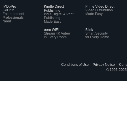
IMDbPro
Kindle Direct
Prime Video Direct
Get Info
Video Distribution
Publishing
Entertainment
Made Easy
Indie Digital & Print
Professionals
Publishing
Need
Made Easy
eero WiFi
Blink
Stream 4K Video
Smart Security
in Every Room
for Every Home
Conditions of Use
Privacy Notice
Cons
© 1996-2025, 