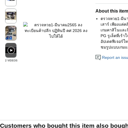
About this ite
ตรวจหวย1-มีนา
เสาร์ เพียงแค่ค
เกมคาสิโนและกีฬ
PG รูเล็ตที่เร้า
อัปเดตฟีเจอร์ให
ชมรูปแบบเกมแล
Report an issue
2 VIDEOS
Customers who bought this item also bough