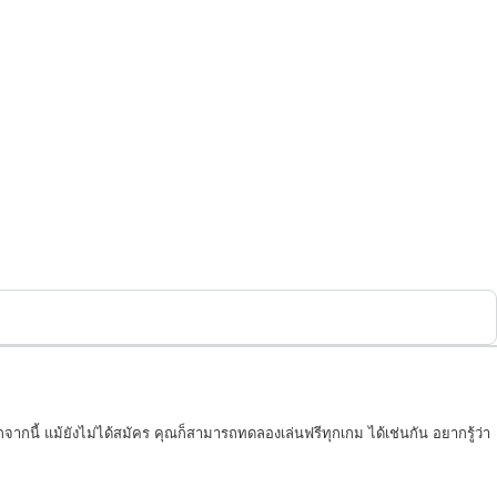
ากนี้ แม้ยังไม่ได้สมัคร คุณก็สามารถทดลองเล่นฟรีทุกเกม ได้เช่นกัน อยากรู้ว่า