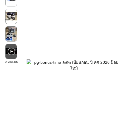
2 VIDEOS