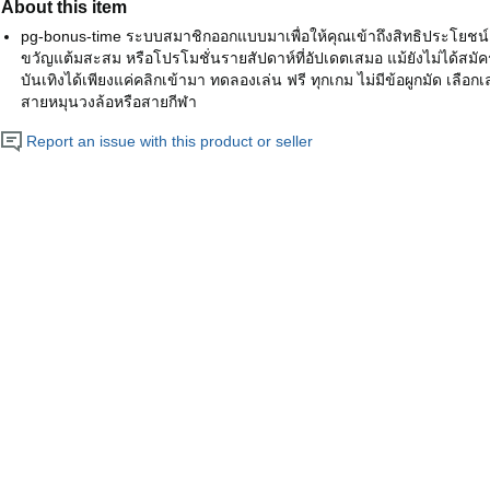
About this item
pg-bonus-time ระบบสมาชิกออกแบบมาเพื่อให้คุณเข้าถึงสิทธิประโยชน์อย
ขวัญแต้มสะสม หรือโปรโมชั่นรายสัปดาห์ที่อัปเดตเสมอ แม้ยังไม่ได้สม
บันเทิงได้เพียงแค่คลิกเข้ามา ทดลองเล่น ฟรี ทุกเกม ไม่มีข้อผูกมัด เลือก
สายหมุนวงล้อหรือสายกีฬา
Report an issue with this product or seller