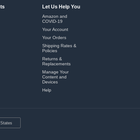
ts
Let Us Help You
Amazon and
COVID-19
Your Account
Your Orders
Shipping Rates &
Policies
Returns &
Replacements
Manage Your
Content and
Devices
Help
 States