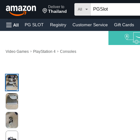
Deliver to
All
Thailand
PG SLOT
Registry
Customer Service
Gift Cards
All
›
›
Video Games
PlayStation 4
Consoles