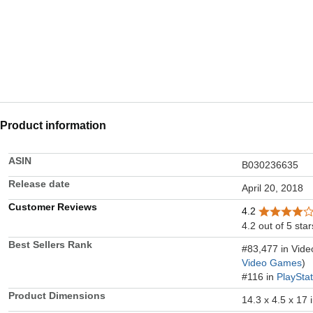
Product information
ASIN
B030236635
Release date
April 20, 2018
Customer Reviews
4.2
4.2 out of 5 star
Best Sellers Rank
#83,477 in Vid
Video Games
)
#116 in
PlaySta
Product Dimensions
14.3 x 4.5 x 17