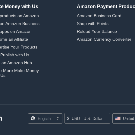
e Money with Us
Amazon Payment Produc
 products on Amazon
Amazon Business Card
 on Amazon Business
Shop with Points
 apps on Amazon
Reload Your Balance
me an Affiliate
Amazon Currency Converter
rtise Your Products
-Publish with Us
t an Amazon Hub
e More Make Money
 Us
English
$
USD - U.S. Dollar
United