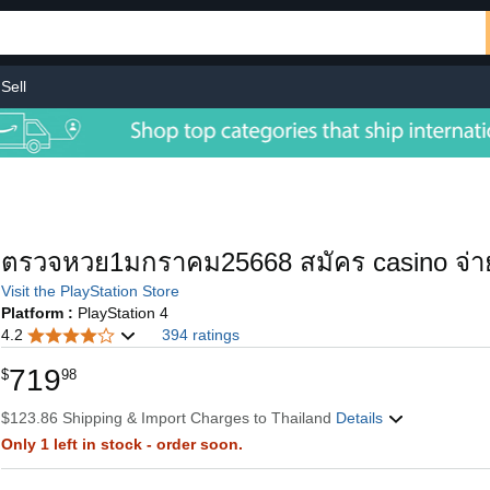
Sell
ตรวจหวย1มกราคม25668 สมัคร casino จ่าย
Visit the PlayStation Store
Platform :
PlayStation 4
4.2
394 ratings
719
$
98
$123.86 Shipping & Import Charges to Thailand
Details
Only 1 left in stock - order soon.