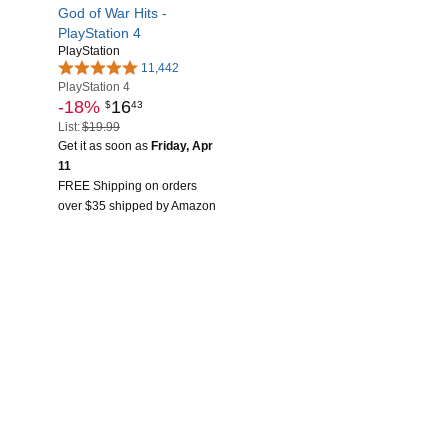
God of War Hits -
PlayStation 4
PlayStation
11,442
PlayStation 4
-18%
16
$
43
List:
$19.99
Get it as soon as
Friday, Apr
11
FREE Shipping on orders
over $35 shipped by Amazon