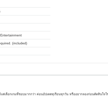
5
Entertainment
equired. (included)
ลือกเกมที่ชอบมากกว่า ค่อนอัปเดตทุเรียนทุกวัน หรืออยากลองก่อนตัดสินใจใช่ไหม 