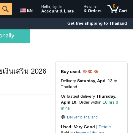
0
Returns
Hello, sign in
EN
& Orders
Cart
Account & Lists
Get free shipping to Thailand
เงินเสริม 2026
Buy used:
$860.85
Delivery
Saturday, April 12
to
Thailand
Or fastest delivery
Thursday,
April 10
. Order within
16 hrs 8
mins
Deliver to
Thailand
Used: Very Good
|
Details
Sold by
jerseys4thewin