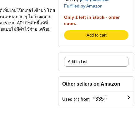
Fulfilled by Amazon
พิ่มเกมโป๊กเกอร์เข้ามา โดย
เล่นแบบสบาย ๆ ไม่ว่าจะสาย
Only 1 left in stock - order
ระบบ API ลิขสิทธิ์แท้ที่
soon.
ยแบบไม่มีค่าใช้จ่าย เตรียม
Add to cart
Add to List
Other sellers on Amazon
$
335
99
Used (4) from