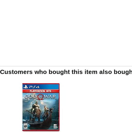
Customers who bought this item also bough