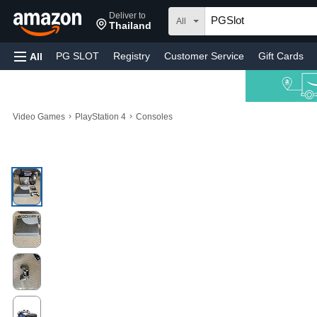
Deliver to
All
Thailand
PG SLOT
Registry
Customer Service
Gift Cards
All
›
›
Video Games
PlayStation 4
Consoles