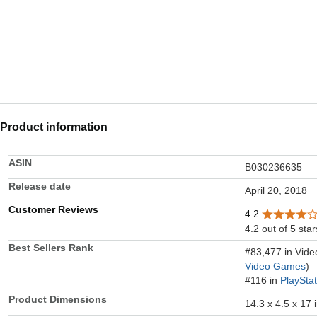
Product information
ASIN
B030236635
Release date
April 20, 2018
Customer Reviews
4.2
4.2 out of 5 star
Best Sellers Rank
#83,477 in Vid
Video Games
)
#116 in
PlaySta
Product Dimensions
14.3 x 4.5 x 17