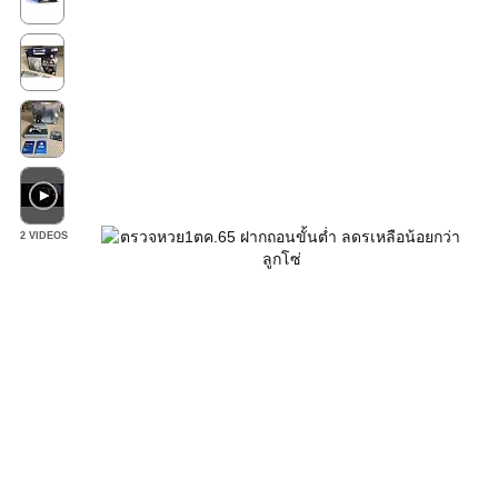
2 VIDEOS