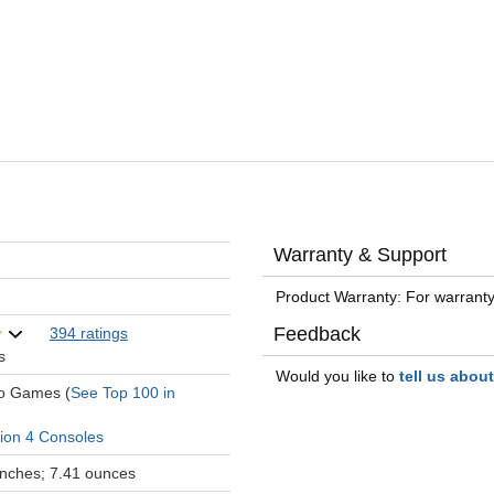
Warranty & Support
Product Warranty: For warranty
Feedback
394 ratings
s
Would you like to
tell us abou
eo Games (
See Top 100 in
tion 4 Consoles
 inches; 7.41 ounces