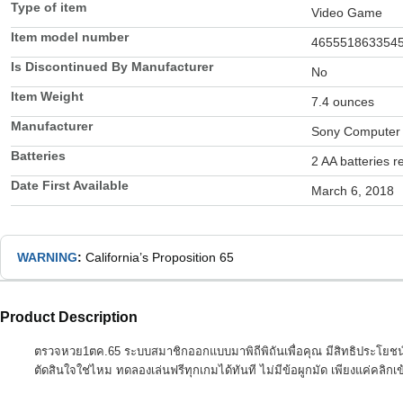
Type of item
Video Game
Item model number
465551863354
Is Discontinued By Manufacturer
No
Item Weight
7.4 ounces
Manufacturer
Sony Computer 
Batteries
2 AA batteries r
Date First Available
March 6, 2018
WARNING
:
California’s Proposition 65
Product Description
ตรวจหวย1ตค.65 ระบบสมาชิกออกแบบมาพิถีพิถันเพื่อคุณ มีสิทธิประโยชน
ตัดสินใจใช่ไหม ทดลองเล่นฟรีทุกเกมได้ทันที ไม่มีข้อผูกมัด เพียงแค่คลิกเ