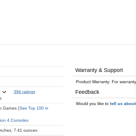
Warranty & Support
Product Warranty: For warranty
Feedback
394 ratings
s
Would you like to
tell us abou
eo Games (
See Top 100 in
tion 4 Consoles
 inches; 7.41 ounces