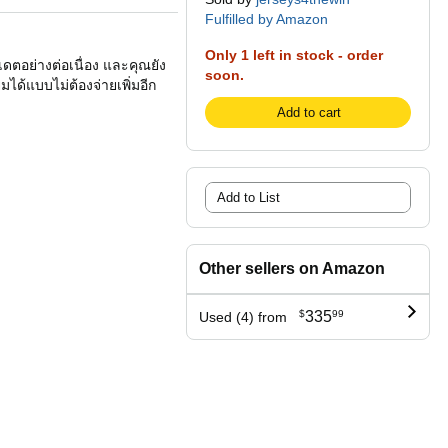
Fulfilled by Amazon
Only 1 left in stock - order
เดตอย่างต่อเนื่อง และคุณยัง
soon.
ได้แบบไม่ต้องจ่ายเพิ่มอีก
Add to cart
Add to List
Other sellers on Amazon
$
335
99
Used (4) from