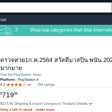
Sell
ตรวจหวย1ก.ค.2564 สวัสดีมาสปิน พนัน 20
มากมาย
Visit the PlayStation Store
Platform :
PlayStation 4
4.2
394 ratings
719
$
98
$123.86 Shipping & Import Charges to Thailand
Details
Only 1 left in stock - order soon.