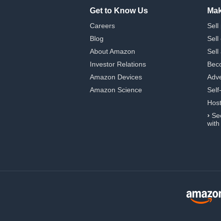
Get to Know Us
Mak
Careers
Sell
Blog
Sell
About Amazon
Sell
Investor Relations
Beco
Amazon Devices
Adve
Amazon Science
Self
Hos
›
Se
with