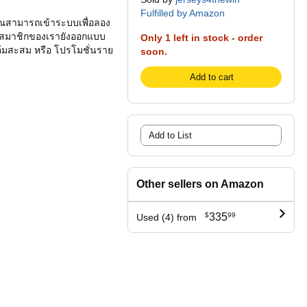
Fulfilled by Amazon
ุณสามารถเข้าระบบเพื่อลอง
บบสมาชิกของเรายังออกแบบ
Only 1 left in stock - order
แต้มสะสม หรือ โปรโมชั่นราย
soon.
Add to cart
Add to List
Other sellers on Amazon
$
335
99
Used (4) from