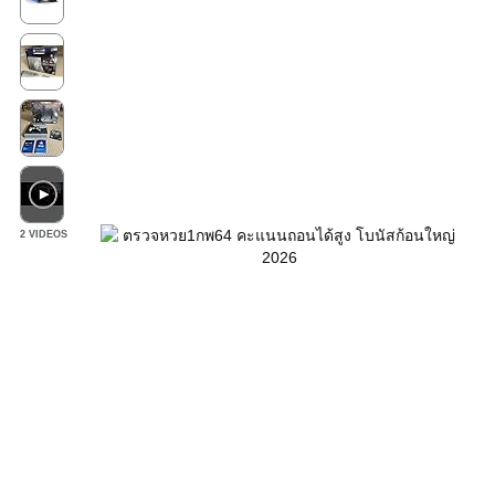
2 VIDEOS