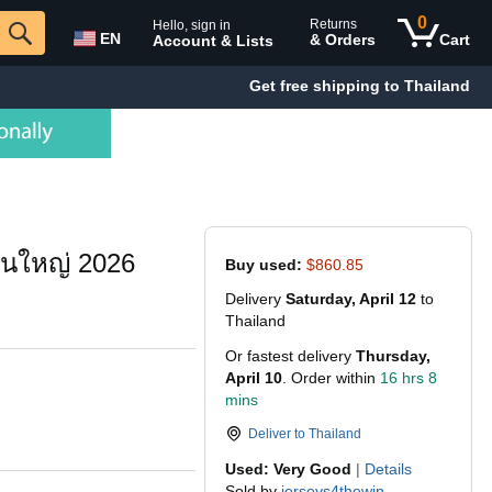
0
Returns
Hello, sign in
EN
& Orders
Cart
Account & Lists
Get free shipping to Thailand
นใหญ่ 2026
Buy used:
$860.85
Delivery
Saturday, April 12
to
Thailand
Or fastest delivery
Thursday,
April 10
. Order within
16 hrs 8
mins
Deliver to
Thailand
Used: Very Good
|
Details
Sold by
jerseys4thewin