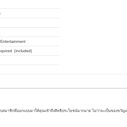
5
Entertainment
equired. (included)
มาชิกที่ออกแบบมาให้คุณเข้าถึงสิทธิประโยชน์มากมาย ไม่ว่าจะเป็นของขวัญแต้มสะ