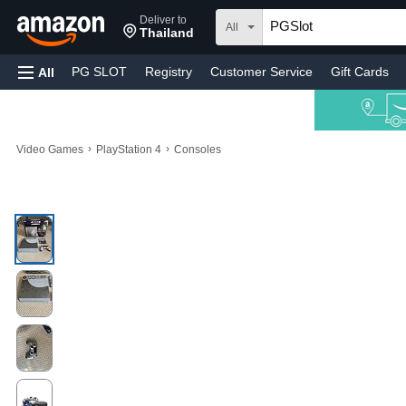
Deliver to
All
Thailand
PG SLOT
Registry
Customer Service
Gift Cards
All
›
›
Video Games
PlayStation 4
Consoles