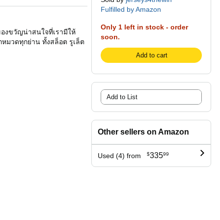
Fulfilled by Amazon
Only 1 left in stock - order
องขวัญน่าสนใจที่เรามีให้
soon.
มวดทุกย่าน ทั้งสล็อต รูเล็ต
Add to cart
Add to List
Other sellers on Amazon
$
335
99
Used (4) from