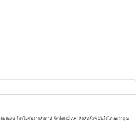
สม โปรโมชั่นรายสัปดาห์ อีกทั้งยังมี API ลิขสิทธิ์แท้ มั่นใจได้เลยว่าคุณ