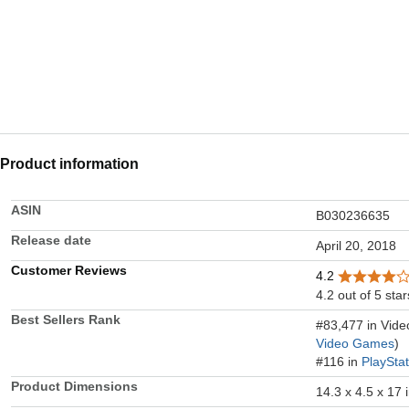
Product information
ASIN
B030236635
Release date
April 20, 2018
Customer Reviews
4.2
4.2 out of 5 star
Best Sellers Rank
#83,477 in Vid
Video Games
)
#116 in
PlaySta
Product Dimensions
14.3 x 4.5 x 17