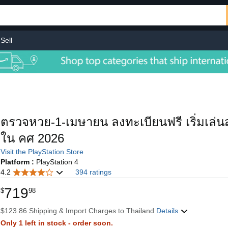
Sell
ตรวจหวย-1-เมษายน ลงทะเบียนฟรี เริ่มเล่น
ใน คศ 2026
Visit the PlayStation Store
Platform :
PlayStation 4
4.2
394 ratings
719
$
98
$123.86 Shipping & Import Charges to Thailand
Details
Only 1 left in stock - order soon.