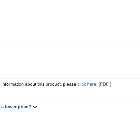
 information about this product, please
click here.
[PDF ]
t a lower price?