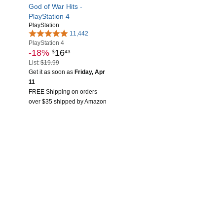
God of War Hits -
PlayStation 4
PlayStation
11,442
PlayStation 4
-18%
16
$
43
List:
$19.99
Get it as soon as
Friday, Apr
11
FREE Shipping on orders
over $35 shipped by Amazon