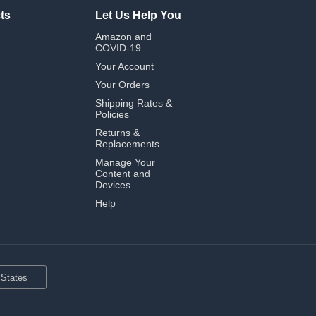
ts
Let Us Help You
Amazon and
COVID-19
Your Account
Your Orders
Shipping Rates &
Policies
Returns &
Replacements
Manage Your
Content and
Devices
Help
 States