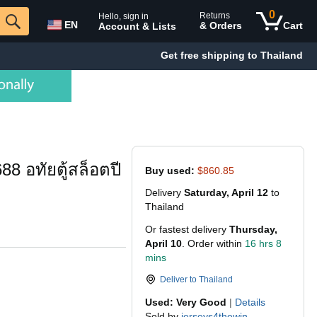
0
Returns
Hello, sign in
EN
& Orders
Cart
Account & Lists
Get free shipping to Thailand
8 อทัยตู้สล็อตปี
Buy used:
$860.85
Delivery
Saturday, April 12
to
Thailand
Or fastest delivery
Thursday,
April 10
. Order within
16 hrs 8
mins
Deliver to
Thailand
Used: Very Good
|
Details
Sold by
jerseys4thewin