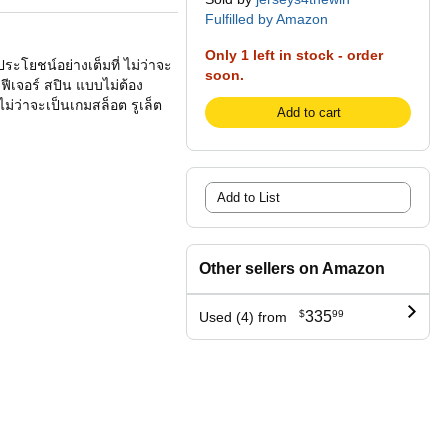
Fulfilled by Amazon
Only 1 left in stock - order
โยชน์อย่างเต็มที่ ไม่ว่าจะ
soon.
ฟีเจอร์ สปิน แบบไม่ต้อง
ม่ว่าจะเป็นเกมสล็อต รูเล็ต
Add to cart
Add to List
Other sellers on Amazon
$
335
99
Used (4) from