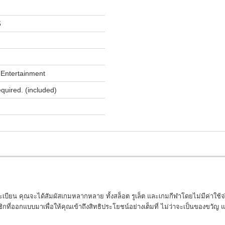
5
Entertainment
equired. (included)
เบียน คุณจะได้สัมผัสเกมหลากหลาย ทั้งสล็อต รูเล็ต และเกมกีฬาโดยไม่มีค่าใช้จ่
ี่ออกแบบมาเพื่อให้คุณเข้าถึงสิทธิประโยชน์อย่างเต็มที่ ไม่ว่าจะเป็นของขวัญ 