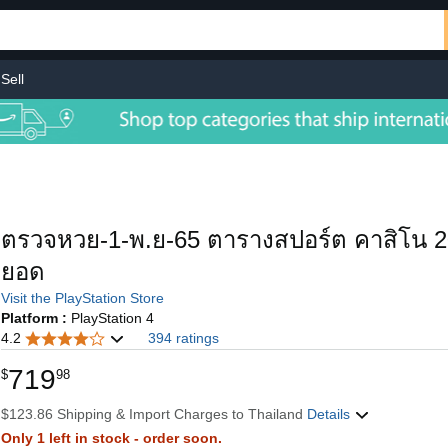
Sell
ตรวจหวย-1-พ.ย-65 ตารางสปอร์ต คาสิโน 20
ยอด
Visit the PlayStation Store
Platform :
PlayStation 4
4.2
394 ratings
719
$
98
$123.86 Shipping & Import Charges to Thailand
Details
Only 1 left in stock - order soon.