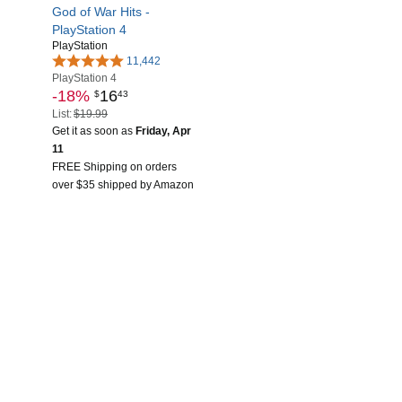
God of War Hits -
PlayStation 4
PlayStation
11,442
PlayStation 4
-18%
16
$
43
List:
$19.99
Get it as soon as
Friday, Apr
11
FREE Shipping on orders
over $35 shipped by Amazon