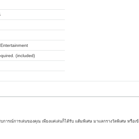
5
Entertainment
equired. (included)
ณ์การเล่นของคุณ เพียงแค่เล่นก็ได้รับ แต้มพิเศษ มาแลกรางวัลพิเศษ หรือเข้าสู