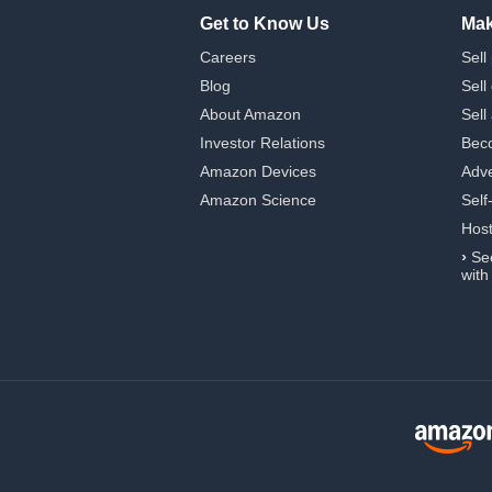
Get to Know Us
Mak
Careers
Sell
Blog
Sell
About Amazon
Sell
Investor Relations
Beco
Amazon Devices
Adve
Amazon Science
Self
Hos
›
Se
with