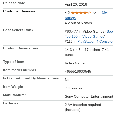
Release date
April 20, 2018
Customer Reviews
4.2
394
ratings
4.2 out of 5 stars
Best Sellers Rank
#83,477 in Video Games (
See
Top 100 in Video Games
)
#116 in
PlayStation 4 Console
Product Dimensions
14.3 x 4.5 x 17 inches; 7.41
ounces
Type of item
Video Game
Item model number
4655518633545
Is Discontinued By Manufacturer
No
Item Weight
7.4 ounces
Manufacturer
Sony Computer Entertainmen
Batteries
2 AA batteries required.
(included)