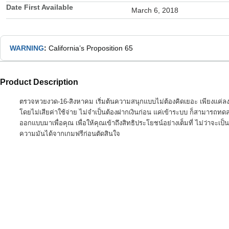
Date First Available
March 6, 2018
WARNING
:
California’s Proposition 65
Product Description
ตรวจหวยงวด-16-สิงหาคม เริ่มต้นความสนุกแบบไม่ต้องคิดเยอะ เพียงแค่ลงท
โดยไม่เสียค่าใช้จ่าย ไม่จำเป็นต้องฝากเงินก่อน แค่เข้าระบบ ก็สามารถทด
ออกแบบมาเพื่อคุณ เพื่อให้คุณเข้าถึงสิทธิประโยชน์อย่างเต็มที่ ไม่ว่าจะเ
ความมันได้จากเกมฟรีก่อนตัดสินใจ