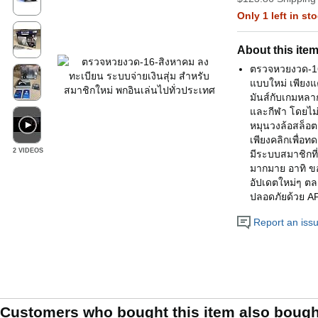
Only 1 left in st
About this ite
ตรวจหวยงวด-16-
แบบใหม่ เพียงแ
มันส์กับเกมหลาก
และกีฬา โดยไม่ต
หมุนวงล้อสล็อต
เพียงคลิกเพื่อท
2 VIDEOS
มีระบบสมาชิกที
มากมาย อาทิ ขอ
อัปเดตใหม่ๆ ตล
ปลอดภัยด้วย API
Report an issue
Customers who bought this item also bough