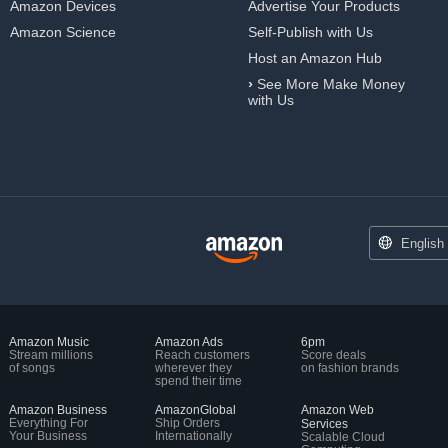
Amazon Devices
Advertise Your Products
Amazon Science
Self-Publish with Us
Host an Amazon Hub
›
See More Make Money
with Us
English
Amazon Music
Amazon Ads
6pm
Stream millions
Reach customers
Score deals
of songs
wherever they
on fashion brands
spend their time
Amazon Business
AmazonGlobal
Amazon Web
Everything For
Ship Orders
Services
Your Business
Internationally
Scalable Cloud