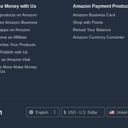
e Money with Us
Amazon Payment Produc
 products on Amazon
Amazon Business Card
 on Amazon Business
Shop with Points
 apps on Amazon
Reload Your Balance
me an Affiliate
Amazon Currency Converter
rtise Your Products
-Publish with Us
t an Amazon Hub
e More Make Money
 Us
English
$
USD - U.S. Dollar
United