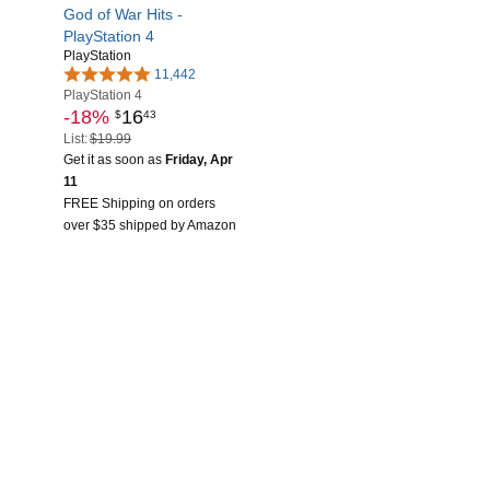
God of War Hits -
PlayStation 4
PlayStation
11,442
PlayStation 4
-18%
16
$
43
List:
$19.99
Get it as soon as
Friday, Apr
11
FREE Shipping on orders
over $35 shipped by Amazon