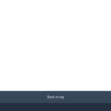
Back to top