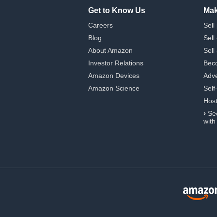
Get to Know Us
Mak
Careers
Sell
Blog
Sell
About Amazon
Sell
Investor Relations
Beco
Amazon Devices
Adve
Amazon Science
Self
Hos
›
Se
with