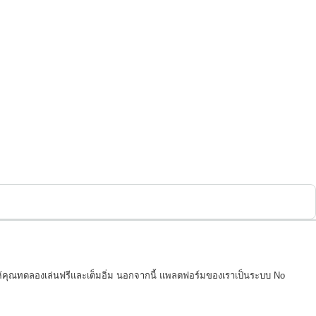
ให้คุณทดลองเล่นฟรีและเต็มอิ่ม นอกจากนี้ แพลตฟอร์มของเราเป็นระบบ No