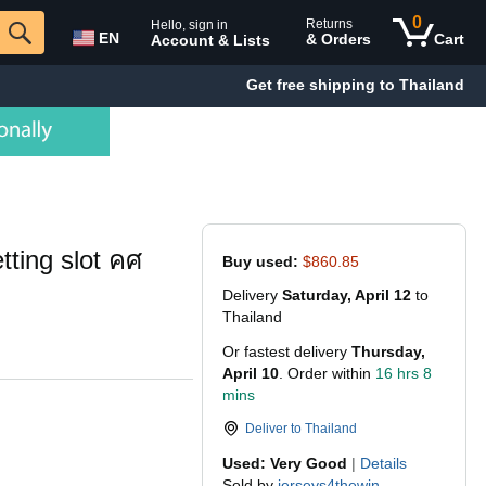
0
Returns
Hello, sign in
EN
& Orders
Cart
Account & Lists
Get free shipping to Thailand
tting slot คศ
Buy used:
$860.85
Delivery
Saturday, April 12
to
Thailand
Or fastest delivery
Thursday,
April 10
. Order within
16 hrs 8
mins
Deliver to
Thailand
Used: Very Good
|
Details
Sold by
jerseys4thewin