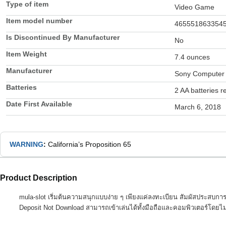
Type of item
Video Game
Item model number
465551863354
Is Discontinued By Manufacturer
No
Item Weight
7.4 ounces
Manufacturer
Sony Computer 
Batteries
2 AA batteries r
Date First Available
March 6, 2018
WARNING
:
California’s Proposition 65
Product Description
mula-slot เริ่มต้นความสนุกแบบง่าย ๆ เพียงแค่ลงทะเบียน สัมผัสประสบก
Deposit Not Download สามารถเข้าเล่นได้ทั้งมือถือและคอมพิวเตอร์โดยไม