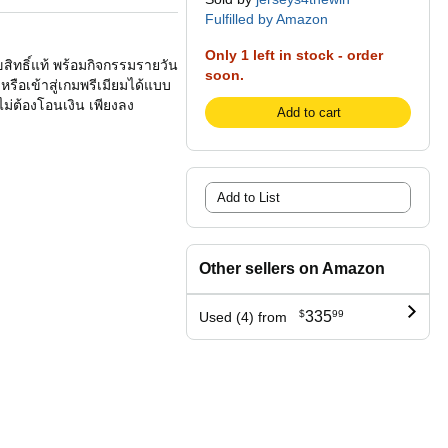
Fulfilled by Amazon
Only 1 left in stock - order
สิทธิ์แท้ พร้อมกิจกรรมรายวัน
soon.
ล หรือเข้าสู่เกมพรีเมียมได้แบบ
 ไม่ต้องโอนเงิน เพียงลง
Add to cart
Add to List
Other sellers on Amazon
$
335
99
Used (4) from