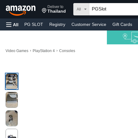
Deliver to
All
Thailand
PG SLOT
Registry
Customer Service
Gift Cards
All
›
›
Video Games
PlayStation 4
Consoles