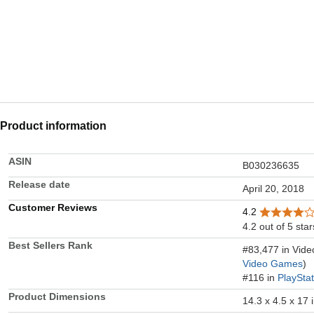
Product information
ASIN
B030236635
Release date
April 20, 2018
Customer Reviews
4.2
4.2 out of 5 star
Best Sellers Rank
#83,477 in Vid
Video Games
)
#116 in
PlaySta
Product Dimensions
14.3 x 4.5 x 17