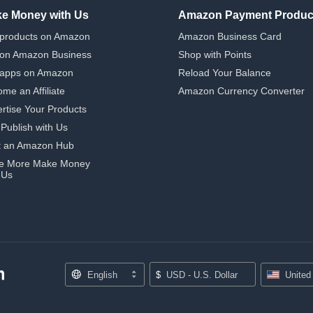
e Money with Us
Amazon Payment Produc
 products on Amazon
Amazon Business Card
 on Amazon Business
Shop with Points
 apps on Amazon
Reload Your Balance
me an Affiliate
Amazon Currency Converter
rtise Your Products
-Publish with Us
t an Amazon Hub
e More Make Money
 Us
English
$
USD - U.S. Dollar
United