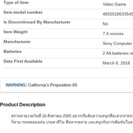
Type of item
Video Game
Item model number
465551863354
Is Discontinued By Manufacturer
No
Item Weight
7.4 ounces
Manufacturer
Sony Computer 
Batteries
2 AA batteries r
Date First Available
March 6, 2018
WARNING
:
California’s Proposition 65
Product Description
ตรวจหวยงวดวันที่-16-สิงหาคม-2565 อยากเริ่มต้นความสนุกที่สะดวกง่ายขน
ก็สามารถทดลองเล่น เกมคาสิโน ที่หลากหลาย และสนุกกับการเดิมพันในหมวด