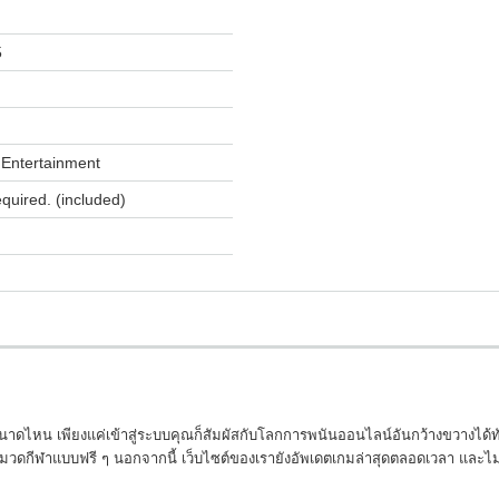
5
Entertainment
equired. (included)
าดไหน เพียงแค่เข้าสู่ระบบคุณก็สัมผัสกับโลกการพนันออนไลน์อันกว้างขวางได้ทั
กีฬาแบบฟรี ๆ นอกจากนี้ เว็บไซต์ของเรายังอัพเดตเกมล่าสุดตลอดเวลา และไม่ว่