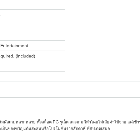
5
Entertainment
equired. (included)
สัมผัสเกมหลากหลาย ทั้งสล็อต PG รูเล็ต และเกมกีฬาโดยไม่เสียค่าใช้จ่าย แค่เข
าจะเป็นของขวัญแต้มสะสมหรือโปรโมชั่นรายสัปดาห์ ที่อัปเดตเสมอ