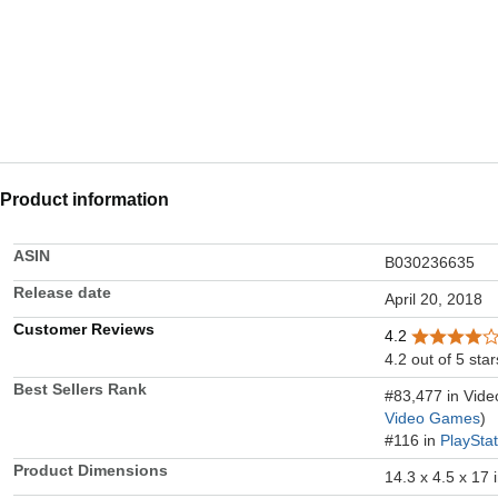
Product information
ASIN
B030236635
Release date
April 20, 2018
Customer Reviews
4.2
4.2 out of 5 star
Best Sellers Rank
#83,477 in Vid
Video Games
)
#116 in
PlaySta
Product Dimensions
14.3 x 4.5 x 17