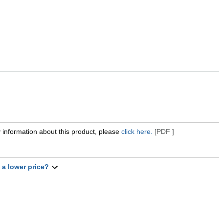
 information about this product, please
click here.
[PDF ]
t a lower price?