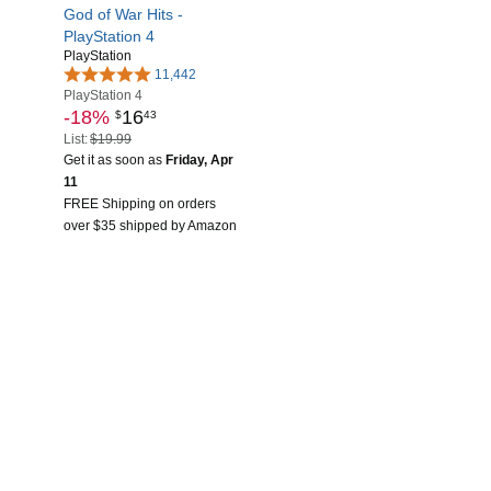
God of War Hits -
PlayStation 4
PlayStation
11,442
PlayStation 4
-18%
16
$
43
List:
$19.99
Get it as soon as
Friday, Apr
11
FREE Shipping on orders
over $35 shipped by Amazon