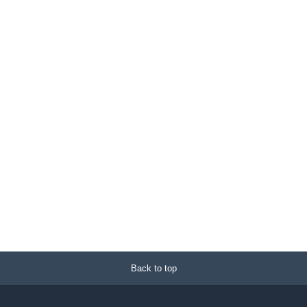
Back to top