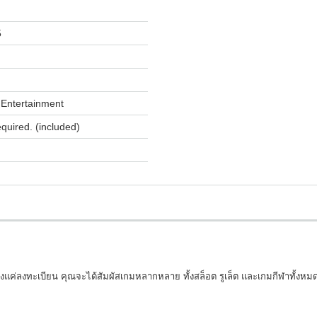
5
Entertainment
equired. (included)
งแค่ลงทะเบียน คุณจะได้สัมผัสเกมหลากหลาย ทั้งสล็อต รูเล็ต และเกมกีฬาทั้งหมด