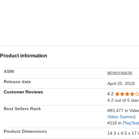
Product information
ASIN
B030236635
Release date
April 20, 2018
Customer Reviews
4.2
4.2 out of 5 star
Best Sellers Rank
#83,477 in Vid
Video Games
)
#116 in
PlaySta
Product Dimensions
14.3 x 4.5 x 17