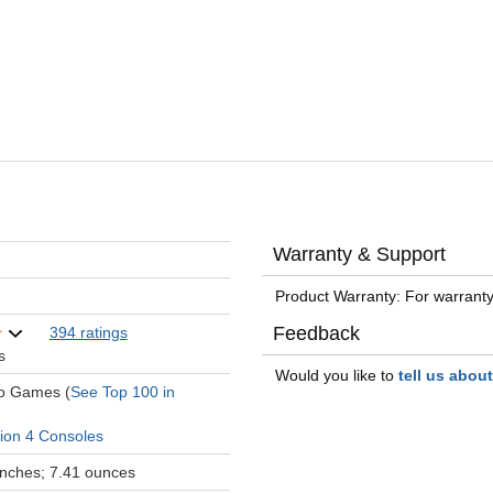
Warranty & Support
Product Warranty: For warranty
Feedback
394 ratings
s
Would you like to
tell us abou
eo Games (
See Top 100 in
tion 4 Consoles
 inches; 7.41 ounces