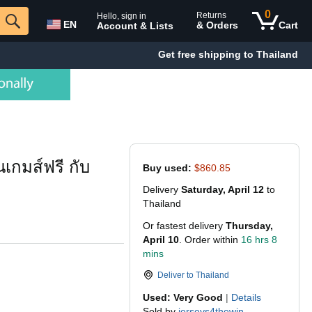
0
Returns
Hello, sign in
EN
& Orders
Cart
Account & Lists
Get free shipping to Thailand
เกมส์ฟรี กับ
Buy used:
$860.85
Delivery
Saturday, April 12
to
Thailand
Or fastest delivery
Thursday,
April 10
. Order within
16 hrs 8
mins
Deliver to
Thailand
Used: Very Good
|
Details
Sold by
jerseys4thewin