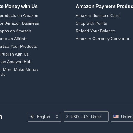
e Money with Us
Amazon Payment Produc
 products on Amazon
Amazon Business Card
 on Amazon Business
Shop with Points
 apps on Amazon
Reload Your Balance
me an Affiliate
Amazon Currency Converter
rtise Your Products
-Publish with Us
t an Amazon Hub
e More Make Money
 Us
English
$
USD - U.S. Dollar
United