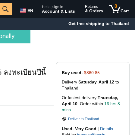
0
Returns
Hello, sign in
EN
& Orders
Cart
Account & Lists
Get free shipping to Thailand
งทะเบียนปีนี้
Buy used:
$860.85
Delivery
Saturday, April 12
to
Thailand
Or fastest delivery
Thursday,
April 10
. Order within
16 hrs 8
mins
Deliver to
Thailand
Used: Very Good
|
Details
Sold by
jerseys4thewin