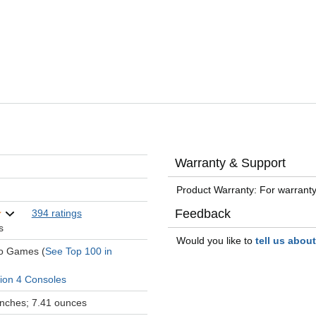
Warranty & Support
Product Warranty: For warranty
Feedback
394 ratings
s
Would you like to
tell us abou
eo Games (
See Top 100 in
tion 4 Consoles
 inches; 7.41 ounces