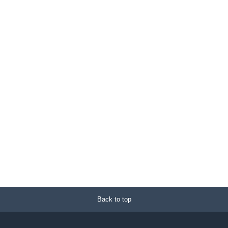
Back to top