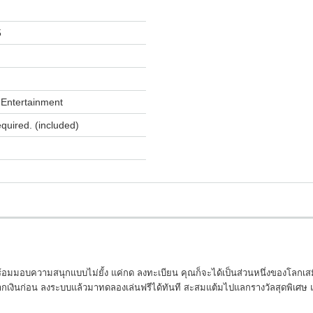
5
Entertainment
equired. (included)
อมมอบความสนุกแบบไม่ยั้ง แค่กด ลงทะเบียน คุณก็จะได้เป็นส่วนหนึ่งของโลกเสมือน
้องฝากเงินก่อน ลงระบบแล้วมาทดลองเล่นฟรีได้ทันที สะสมแต้มไปแลกรางวัลสุดพิเศษ แล