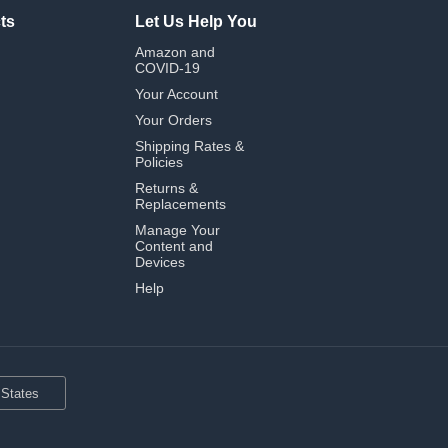
ts
Let Us Help You
Amazon and
COVID-19
Your Account
Your Orders
Shipping Rates &
Policies
Returns &
Replacements
Manage Your
Content and
Devices
Help
 States