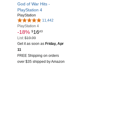
God of War Hits -
PlayStation 4
PlayStation
11,442
PlayStation 4
-18%
16
$
43
List:
$19.99
Get it as soon as
Friday, Apr
11
FREE Shipping on orders
over $35 shipped by Amazon