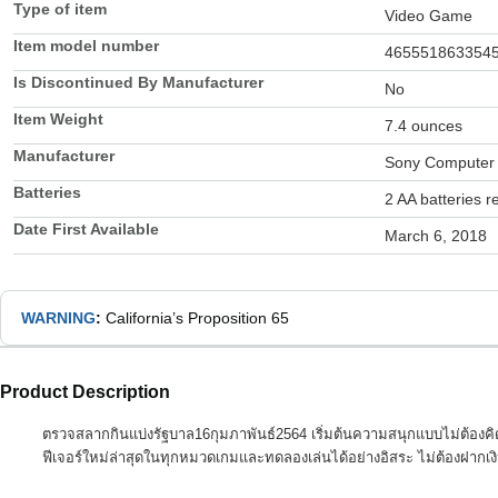
Type of item
Video Game
Item model number
465551863354
Is Discontinued By Manufacturer
No
Item Weight
7.4 ounces
Manufacturer
Sony Computer 
Batteries
2 AA batteries r
Date First Available
March 6, 2018
WARNING
:
California’s Proposition 65
Product Description
ตรวจสลากกินแบ่งรัฐบาล16กุมภาพันธ์2564 เริ่มต้นความสนุกแบบไม่ต้องคิด
ฟีเจอร์ใหม่ล่าสุดในทุกหมวดเกมและทดลองเล่นได้อย่างอิสระ ไม่ต้องฝากเ