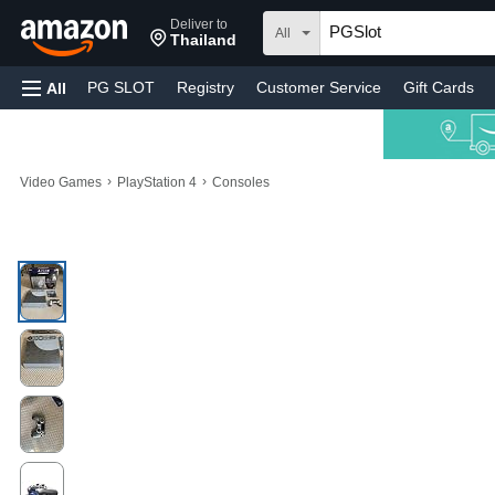
Deliver to
All
Thailand
PG SLOT
Registry
Customer Service
Gift Cards
All
›
›
Video Games
PlayStation 4
Consoles