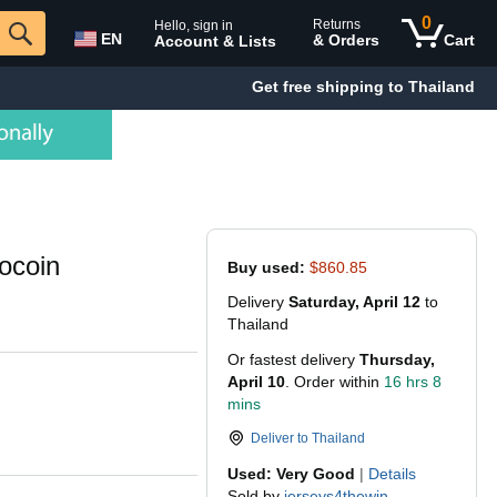
0
Returns
Hello, sign in
EN
& Orders
Cart
Account & Lists
Get free shipping to Thailand
gocoin
Buy used:
$860.85
Delivery
Saturday, April 12
to
Thailand
Or fastest delivery
Thursday,
April 10
. Order within
16 hrs 8
mins
Deliver to
Thailand
Used: Very Good
|
Details
Sold by
jerseys4thewin