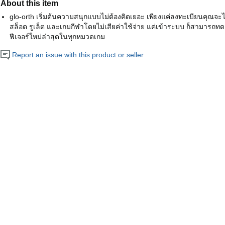
About this item
glo-orth เริ่มต้นความสนุกแบบไม่ต้องคิดเยอะ เพียงแค่ลงทะเบียนคุณจะไ
สล็อต รูเล็ต และเกมกีฬาโดยไม่เสียค่าใช้จ่าย แค่เข้าระบบ ก็สามารถท
ฟีเจอร์ใหม่ล่าสุดในทุกหมวดเกม
Report an issue with this product or seller