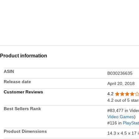
Product information
ASIN
B030236635
Release date
April 20, 2018
Customer Reviews
4.2
4.2 out of 5 star
Best Sellers Rank
#83,477 in Vid
Video Games
)
#116 in
PlaySta
Product Dimensions
14.3 x 4.5 x 17