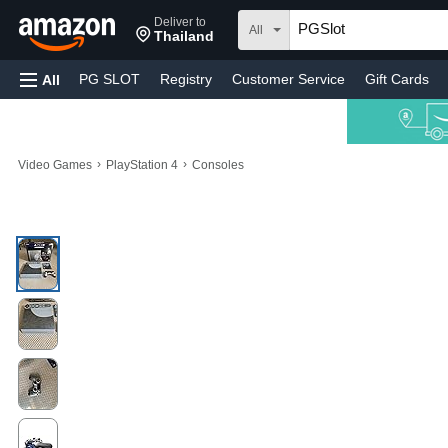
Deliver to
All
Thailand
PG SLOT
Registry
Customer Service
Gift Cards
All
›
›
Video Games
PlayStation 4
Consoles