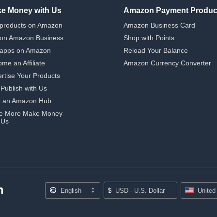
e Money with Us
Amazon Payment Produc
 products on Amazon
Amazon Business Card
 on Amazon Business
Shop with Points
 apps on Amazon
Reload Your Balance
me an Affiliate
Amazon Currency Converter
rtise Your Products
-Publish with Us
t an Amazon Hub
e More Make Money
 Us
English
$
USD - U.S. Dollar
United