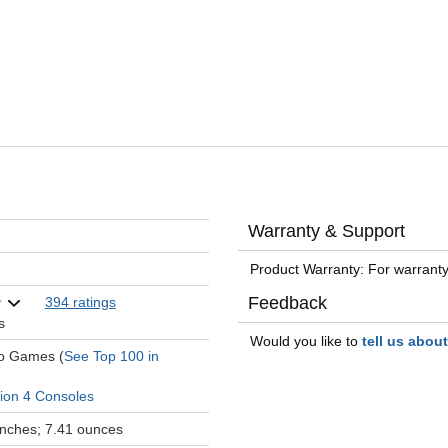
Warranty & Support
Product Warranty: For warranty
Feedback
394 ratings
s
Would you like to
tell us abou
eo Games (
See Top 100 in
tion 4 Consoles
 inches; 7.41 ounces