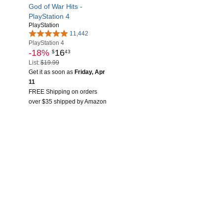
God of War Hits -
PlayStation 4
PlayStation
11,442
PlayStation 4
-18%
16
$
43
List:
$19.99
Get it as soon as
Friday, Apr
11
FREE Shipping on orders
over $35 shipped by Amazon