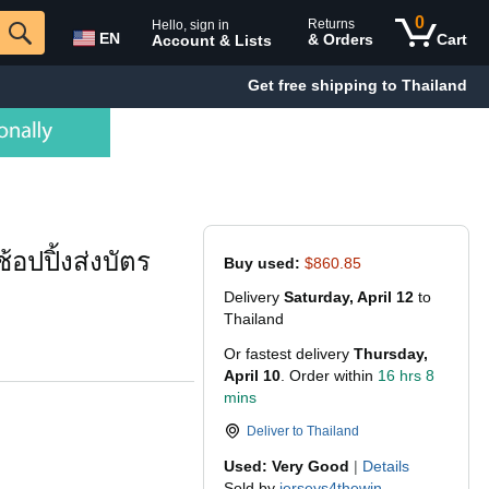
0
Returns
Hello, sign in
EN
& Orders
Cart
Account & Lists
Get free shipping to Thailand
อปปิ้งส่งบัตร
Buy used:
$860.85
Delivery
Saturday, April 12
to
Thailand
Or fastest delivery
Thursday,
April 10
. Order within
16 hrs 8
mins
Deliver to
Thailand
Used: Very Good
|
Details
Sold by
jerseys4thewin