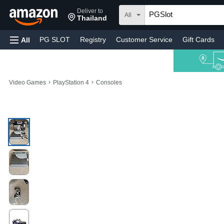
Deliver to
All
Thailand
PG SLOT
Registry
Customer Service
Gift Cards
All
›
›
Video Games
PlayStation 4
Consoles