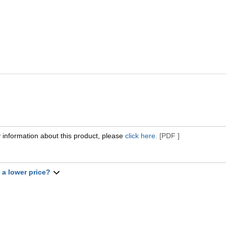
 information about this product, please
click here.
[PDF ]
t a lower price?