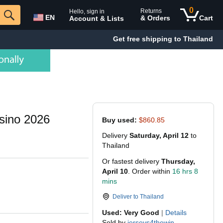
0
Returns
Hello, sign in
EN
& Orders
Cart
Account & Lists
Get free shipping to Thailand
asino 2026
Buy used:
$860.85
Delivery
Saturday, April 12
to
Thailand
Or fastest delivery
Thursday,
April 10
. Order within
16 hrs 8
mins
Deliver to
Thailand
Used: Very Good
|
Details
Sold by
jerseys4thewin