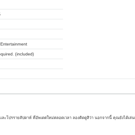
5
Entertainment
equired. (included)
โปรรายสัปดาห์ ที่อัพเดตใหม่ตลอดเวลา ลองคิดดูสิว่า นอกจากนี้ คุณยังได้เล่น