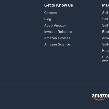
Get to Know Us
Mak
Careers
Sell
Blog
Sell
About Amazon
Sell
Investor Relations
Beco
Amazon Devices
Adve
Amazon Science
Self
Hos
›
Se
with