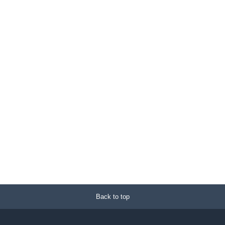
Back to top