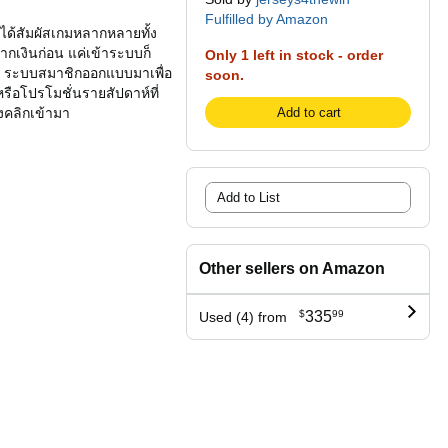
Fulfilled by Amazon
ะได้สัมผัสเกมหลากหลายทั้ง
ฝากเงินก่อน แค่เข้าระบบก็
Only 1 left in stock - order
ม ระบบสมาชิกออกแบบมาเพื่อ
soon.
หรือโปรโมชั่นรายสัปดาห์ที่
ยงคลิกเข้ามา
Add to cart
Add to List
Other sellers on Amazon
$
335
99
Used (4) from