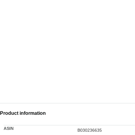
Product information
ASIN
B030236635