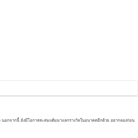
สมอ นอกจากนี้ ยังมีโอกาสสะสมแต้มมาแลกรางวัลในอนาคตอีกด้วย อยากลองก่อน