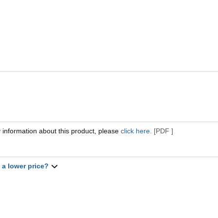
 information about this product, please
click here.
[PDF ]
t a lower price?