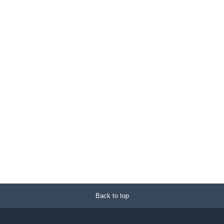
Back to top