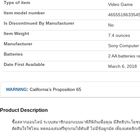
Type of item
Video Game
Item model number
465551863354
Is Discontinued By Manufacturer
No
Item Weight
7.4 ounces
Manufacturer
Sony Computer 
Batteries
2 AA batteries r
Date First Available
March 6, 2018
WARNING
:
California’s Proposition 65
Product Description
ซื้อสลากออนไลน์ ระบบสมาชิกออกแบบมาพิถีพิถันเพื่อคุณ มีสิทธิประโย
ตัดสินใจใช่ไหม ทดลองเล่นฟรีทุกเกมได้ทันที ไม่มีข้อผูกมัด เพียงแค่คลิกเ