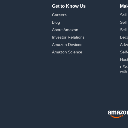
Get to Know Us
Mak
Careers
Sell
Blog
Sell
About Amazon
Sell
Investor Relations
Beco
Amazon Devices
Adve
Amazon Science
Self
Hos
›
Se
with